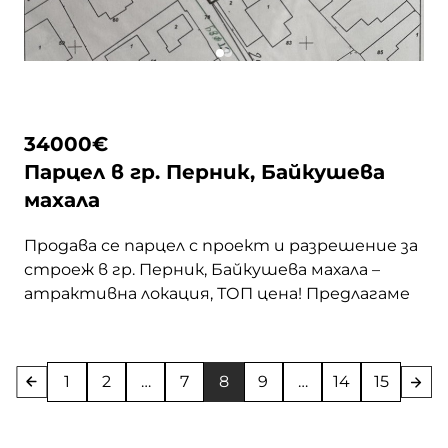
34000
€
Парцел в гр. Перник, Байкушева
махала
Продава се парцел с проект и разрешение за
строеж в гр. Перник, Байкушева махала –
атрактивна локация, ТОП цена! Предлагаме
на Вашето внимание урегулиран поземлен
имот с площ от 316 кв.м, разположен в една
от най-предпочитаните и бързо развиващи
1
2
…
7
8
9
…
14
15
се части на град Перник.
Разрешение за
строеж
Разрешение за електрическо
захранване
Разрешение … <a