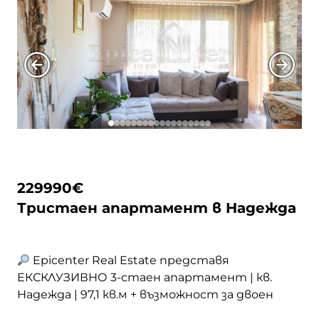
предлага отлична възможност за
завършване по Ваш вкус и … <a
href="https://epicenter.estate/epicenter-
edition/">Continued</a>
229990
€
Тристаен апартамент в Надежда
Epicenter Real Estate представя
ЕКСКЛУЗИВНО 3-стаен апартамент | кв.
Надежда | 97,1 кв.м + възможност за двоен
гараж | Цена по договаряне
Напълно