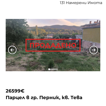
131 Намерени Имота
Всички Типове
гр. Брезник
Всички Подтипове
Парцели
гр. Годеч
Сгради
гр. Костинброд
ПРОДАДЕНО
Апартаменти
гр. Панагюрище
Къщи
гр. Перник
гр. Пловдив
26599
€
Парцел в гр. Перник, кв. Тева
гр. Радомир