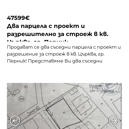
47599
€
Два парцела с проект и
разрешително за строеж в кв.
Църква, гр. Перник
Продават се два съседни парцела с проект и
разрешение за строеж в кв. Църква, гр.
Перник! Представяме Ви два съседни
урегулирани поземлени имота, всеки с площ
от 575 кв.м, разположени в един от най-
предпочитаните райони – кв. Църква, гр.
Перник, само на 25 минути от София.
Районът е тих, зелен и същевременно добре
устроен – … <a
href="https://epicenter.estate/epicenter-
edition/">Continued</a>