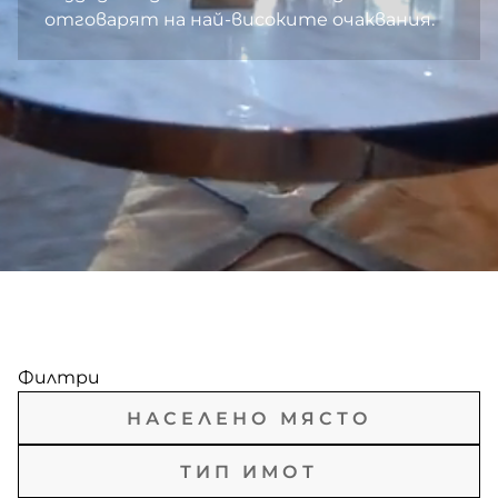
отговарят на най-високите очаквания.
Филтри
Всички