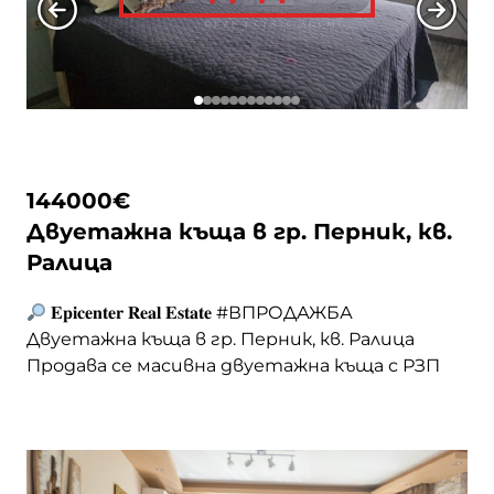
edition/">Continued</a>
с. Расник
с. Рударци
с. Сопица
144000
€
Двуетажна къща в гр. Перник, кв.
Ралица
с. Стефаново
𝐄𝐩𝐢𝐜𝐞𝐧𝐭𝐞𝐫 𝐑𝐞𝐚𝐥 𝐄𝐬𝐭𝐚𝐭𝐞 #ВПРОДАЖБА
с. Ярджиловци
Двуетажна къща в гр. Перник, кв. Ралица
Продава се масивна двуетажна къща с РЗП
196 кв.м. и двор 497 кв.м., разположена в
спокоен и комуникативен район на град
Перник – квартал Ралица. ■ Имотът е в
процес на външна топлоизолация, което