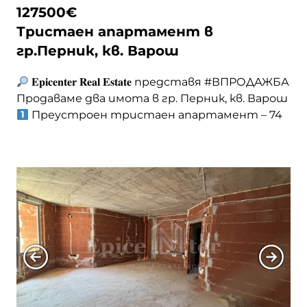
127500
€
Тристаен апартамент в
с. Гърло
гр.Перник, кв. Варош
с. Дебели лаг
𝐄𝐩𝐢𝐜𝐞𝐧𝐭𝐞𝐫 𝐑𝐞𝐚𝐥 𝐄𝐬𝐭𝐚𝐭𝐞 представя #ВПРОДАЖБА
Продаваме два имота в гр. Перник, кв. Варош
Преустроен тристаен апартамент – 74
с. Дивотино
кв.м, тухлена сграда Преустроен и
функционален Състои се от кухня, спалня и
с. Доброславци
хол Възможност за обособяване на втора
спалня Баня с тоалетна Мокро помещение
Входно антре Разположен на 3-ти етаж от 4
с. Долни Романци
Много светъл и … <a
href="https://epicenter.estate/epicenter-
edition/">Continued</a>
с. Калище
с. Кладница