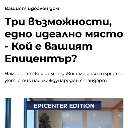
href="https://epicenter.estate/epicenter-
Вашият идеален дом
edition/">Continued</a>
Три възможности,
едно идеално място
- Кой е вашият
Епицентър?
Намерете своя дом, независимо дали търсите
уют, стил или международен стандарт.
EPICENTER EDITION