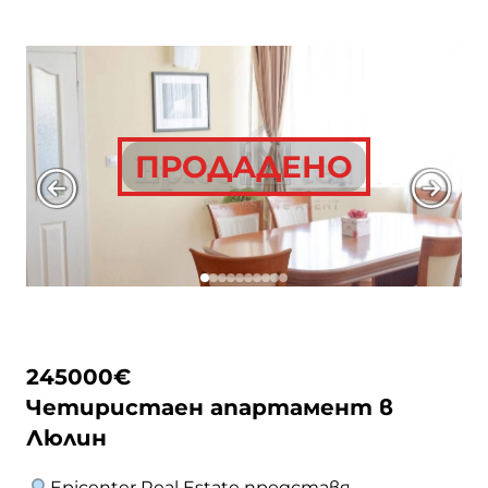
обзаведен и оборудван апартамент в сграда
ново строителство, на метри от
метростанция, Ломско шосе и детска
градина. Разпределение: Дневна с кухненски
бокс и трапезария | 2 спални | Баня с … <a
href="https://epicenter.estate/epicenter-
ПРОДАДЕНО
edition/">Continued</a>
245000
€
Четиристаен апартамент в
Люлин
Epicenter Real Estate представя