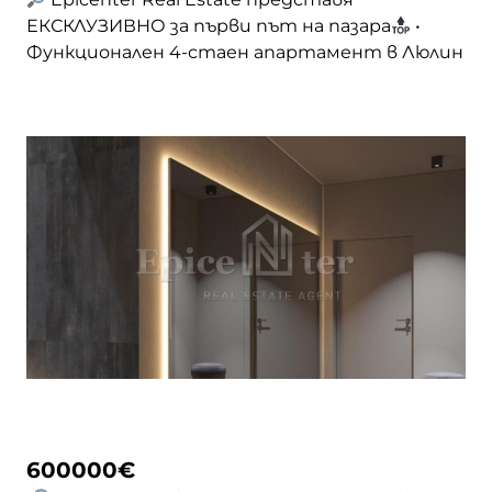
ЕКСКЛУЗИВНО за първи път на пазара
•
Функционален 4-стаен апартамент в Люлин
6 | 245 000 €
Представяме напълно
обзаведен и оборудван апартамент, в
сграда ЕПК строителство с площ от 140
кв.м. Разпределение: • Три просторни спални
с тераси • Светло холно помещение с преход
към трапезария • Кухня • … <a
href="https://epicenter.estate/epicenter-
edition/">Continued</a>
600000
€