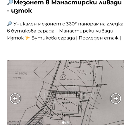
Мезонет в Манастирски ливади
- изток
Уникален мезонет с 360° панорамна гледка
в бутикова сграда – Манастирски ливади
Изток
Бутикова сграда | Последен етаж |
360° гледка | 3 тераси | Луксозно изпълнение |
225 кв.м обща площ Epicenter Real Estate
представя имот, който рядко се появява на
пазара – мезонет с впечатляващи
панорамни гледки, простор и уникално
разпределение, … <a
href="https://epicenter.estate/epicenter-
edition/">Continued</a>