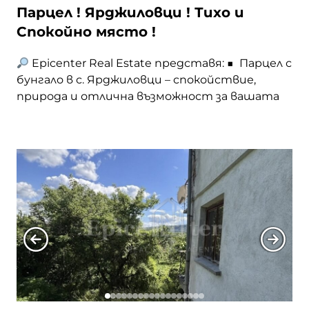
Парцел ! Ярджиловци ! Тихо и
Спокойно място !
Epicenter Real Estate представя: ■ Парцел с
бунгало в с. Ярджиловци – спокойствие,
природа и отлична възможност за вашата
бъдеща вила! ■ Предлагаме за продажба
прекрасен имот в живописното село
Ярджиловци, с площ от 848 кв.м, разположен
на тихо и спокойно място, сред чист въздух
и красива природа. ■ Парцелът е с правилна
форма, … <a
href="https://epicenter.estate/epicenter-
village/">Continued</a>