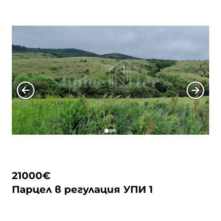
Подходящ както за еднофамилна къща, така
и за дългосрочна инвестиция, с лесен
достъп по асфалтов път и спокойна зелена
среда. Районът е известен с красивата си
природа и близостта до Гърленската … <a
href="https://epicenter.estate/epicenter-
village/">Continued</a>
21000
€
Парцел в регулация УПИ 1