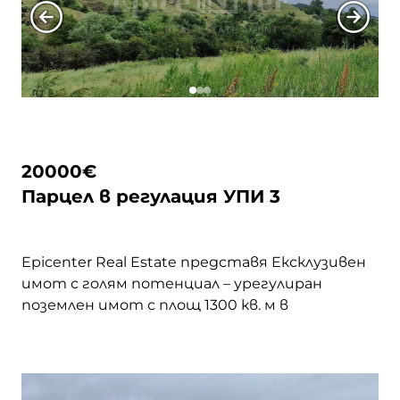
village/">Continued</a>
20000
€
Парцел в регулация УПИ 3
Epicenter Real Estate представя Eксклузивен
имот с голям потенциал – урегулиран
поземлен имот с площ 1300 кв. м в
живописното село Гърло, община Брезник.
Подходящ както за еднофамилна къща, така
и за дългосрочна инвестиция, с лесен
достъп по асфалтов път и спокойна зелена