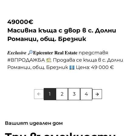
49000
€
Масивна къща с двор в с. Долни
Романци, общ. Брезник
𝑬𝒙𝒄𝒍𝒖𝒔𝒊𝒗𝒆
𝐄𝐩𝐢𝐜𝐞𝐧𝐭𝐞𝐫 𝐑𝐞𝐚𝐥 𝐄𝐬𝐭𝐚𝐭𝐞 представя
#ВПРОДАЖБА
Продава се къща в с. Долни
Романци, общ. Брезник
Цена: 49 000 €
Предлага се масивна двуетажна къща с два
гаража, разположена в тихото и живописно
село Долни Романци, само на около 50 км от
1
2
3
4
София и 10 км от Брезник.
Имотът
включва: ■ Двор 737 … <a
href="https://epicenter.estate/epicenter-
village/">Continued</a>
Вашият идеален дом