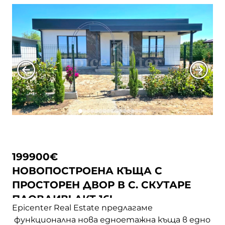
Всички Подтипове
Парцели
гр. Годеч
Сгради
гр. Костинброд
Апартаменти
гр. Панагюрище
Къщи
гр. Перник
гр. Пловдив
199900
€
НОВОПОСТРОЕНА КЪЩА С
гр. Радомир
ПРОСТОРЕН ДВОР В С. СКУТАРЕ
ПЛОВДИВ! АКТ 16!
Epicenter Real Estate предлагаме
гр. Созопол
функционална нова едноетажна къща в едно