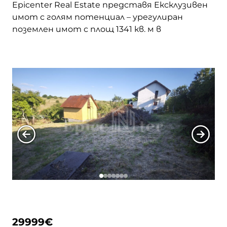
Epicenter Real Estate представя Eксклузивен
имот с голям потенциал – урегулиран
поземлен имот с площ 1341 кв. м в
живописното село Гърло, община Брезник.
Подходящ както за еднофамилна къща, така
и за дългосрочна инвестиция, с лесен
достъп по асфалтов път и спокойна зелена
среда. Районът е известен с красивата си
природа и близостта до Гърленската … <a
href="https://epicenter.estate/epicenter-
village/">Continued</a>
29999
€