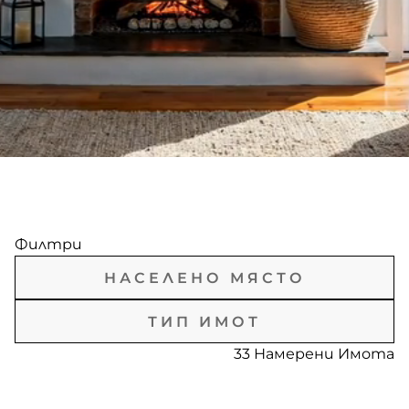
Филтри
Всички
33 Намерени Имота
Всички Типове
гр. Брезник