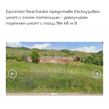
с. Дебели лаг
Epicenter Real Estate представя Eксклузивен
имот с голям потенциал – урегулиран
поземлен имот с площ 784 кв. м в
с. Дивотино
живописното село Гърло, община Брезник.
Подходящ както за еднофамилна къща, така
с. Доброславци
и за дългосрочна инвестиция, с лесен
достъп по асфалтов път и спокойна зелена
среда. Районът е известен с красивата си
с. Долни Романци
природа и близостта до Гърленската … <a
href="https://epicenter.estate/epicenter-
village/">Continued</a>
с. Калище
с. Кладница
с. Ковачевци