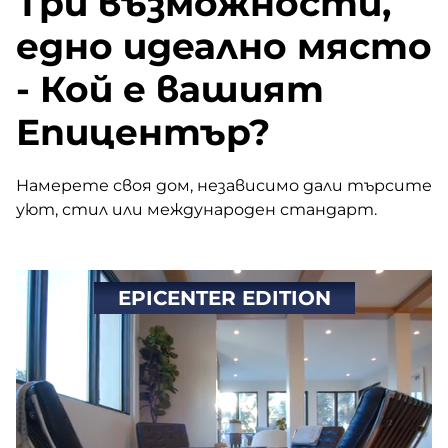
Три възможности,
едно идеално място
- Кой е вашият
Епицентър?
Намерете своя дом, независимо дали търсите
уют, стил или международен стандарт.
EPICENTER EDITION