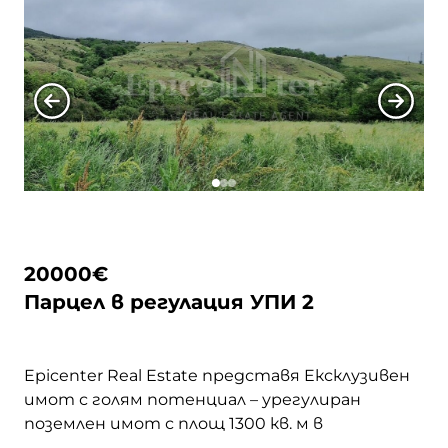
среда. Районът е известен с красивата си
природа и близостта до Гърленската … <a
href="https://epicenter.estate/epicenter-
village/">Continued</a>
20000
€
Парцел в регулация УПИ 2
Epicenter Real Estate представя Eксклузивен
имот с голям потенциал – урегулиран
поземлен имот с площ 1300 кв. м в
живописното село Гърло, община Брезник.