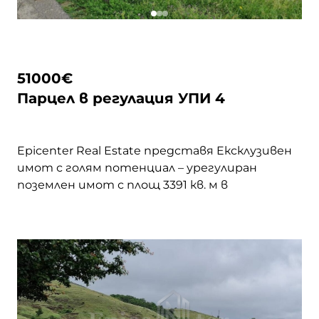
с. Рударци
с. Сопица
51000
€
Парцел в регулация УПИ 4
с. Стефаново
Epicenter Real Estate представя Eксклузивен
с. Ярджиловци
имот с голям потенциал – урегулиран
поземлен имот с площ 3391 кв. м в
живописното село Гърло, община Брезник.
Подходящ както за еднофамилна къща, така
и за дългосрочна инвестиция, с лесен
достъп по асфалтов път и спокойна зелена
среда. Районът е известен с красивата си
природа и близостта до Гърленската … <a
href="https://epicenter.estate/epicenter-