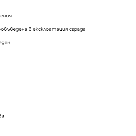
щения
овъведена в ексклоатация сграда
еден
ва