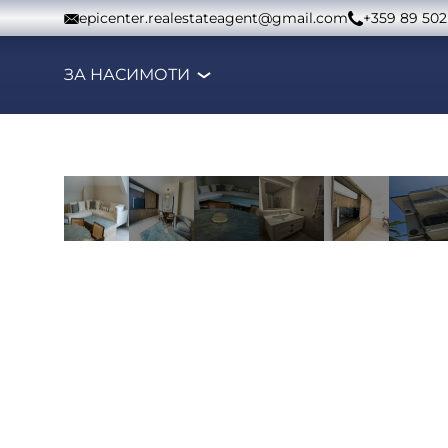
Към съдържанието
epicenter.realestateagent@gmail.com
+359 89 502
ЗА НАС
ИМОТИ