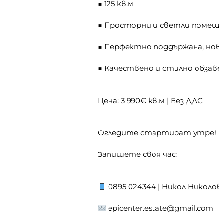
■ 125 кв.м
■ Просторни и светли поме
■ Перфектно поддържана, нов
■ Качествено и стилно обзав
Цена: 3 990€ кв.м | Без ДДС
Огледите стартират утре!
Запишете своя час:
0895 024344 | Никол Николо
epicenter.estate@gmail.com