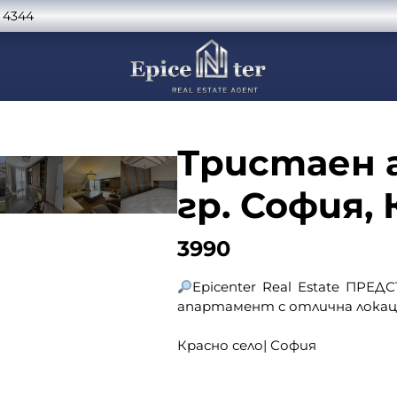
 4344
Тристаен 
гр. София,
3990
Epicenter Real Estate ПР
апартамент с отлична локац
Красно село| София