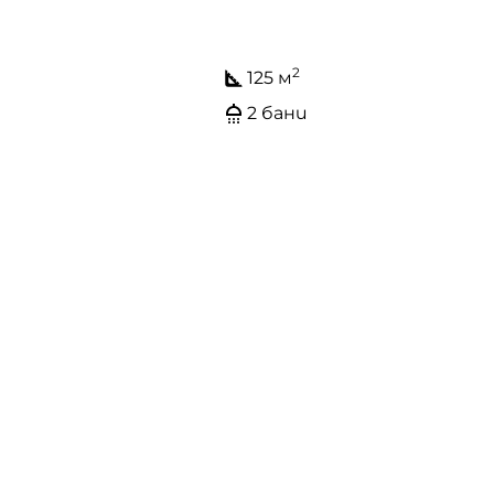
2
125 м
2 бани