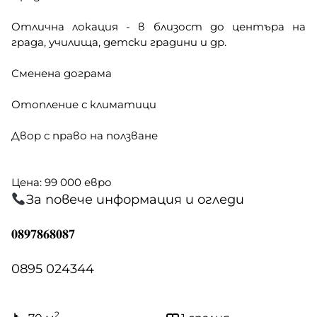
Отлична локация - в близост до центъра на
града, училища, детски градини и др.
Сменена дограма
Отопление с климатици
Двор с право на ползване
Цена: 99 000 евро
За повече информация и огледи
𝟎𝟖𝟗𝟕𝟖𝟔𝟖𝟎𝟖𝟕
0895 024344
2