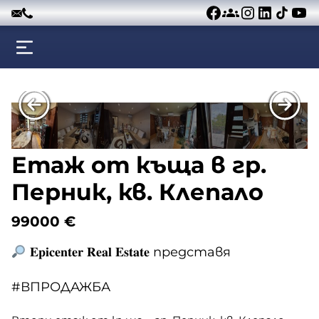
Към съдържанието
Етаж от къща в гр.
Перник, кв. Клепало
99000
€
𝐄𝐩𝐢𝐜𝐞𝐧𝐭𝐞𝐫 𝐑𝐞𝐚𝐥 𝐄𝐬𝐭𝐚𝐭𝐞 представя
#ВПРОДАЖБА