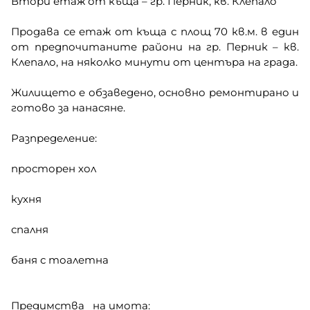
Втори етаж от къща – гр. Перник, кв. Клепало
Продава се етаж от къща с площ 70 кв.м. в един
от предпочитаните райони на гр. Перник – кв.
Клепало, на няколко минути от центъра на града.
Жилището е обзаведено, основно ремонтирано и
готово за нанасяне.
Разпределение:
просторен хол
кухня
спалня
баня с тоалетна
Предимства на имота: