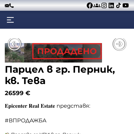
Към съдържанието
ПРОДАДЕНО
Парцел в гр. Перник,
кв. Тева
26599
€
𝐄𝐩𝐢𝐜𝐞𝐧𝐭𝐞𝐫 𝐑𝐞𝐚𝐥 𝐄𝐬𝐭𝐚𝐭𝐞 представя:
#ВПРОДАЖБА