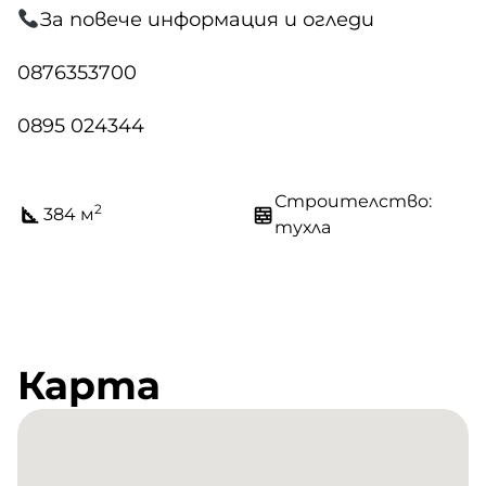
За повече информация и огледи
0876353700
0895 024344
Строителство:
2
384 м
тухла
Карта