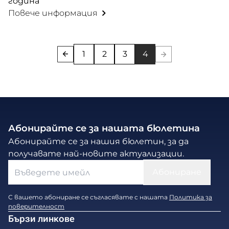
година
Повече информация
1
2
3
4
Абонирайте се за нашата бюлетина
Абонирайте се за нашия бюлетин, за да
получавате най-новите актуализации.
С вашето абониране се съгласявате с нашата
Политика за
поверителност
Бързи линкове