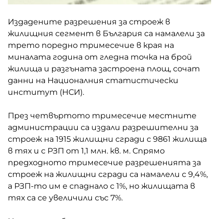
Издадените разрешения за строеж в
жилищния сегмент в България са намалели за
трето поредно тримесечие в края на
миналата година от гледна точка на брой
жилища и разгъната застроена площ, сочат
данни на Националния статистически
институт (НСИ).
През четвъртото тримесечие местните
администрации са издали разрешителни за
строеж на 1915 жилищни сгради с 9861 жилища
в тях и с РЗП от 1,1 млн. кв. м. Спрямо
предходното тримесечие разрешенията за
строеж на жилищни сгради са намалели с 9,4%,
а РЗП-то им е спаднало с 1%, но жилищата в
тях са се увеличили със 7%.