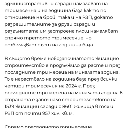
административни сгради намаляват на
тримесечна и на годишна база както по
отношение на брой, така и на РЗП, докато
разрешителните за други сгради и
разгънатата им застроена площ намаляват
спрямо третото тримесечие, но
отбелязват ръст на годишна база.
В същото време новозапочнатото жилищно
строителство е продължило да расте и през
последните три месеца на миналата година.
То е нараствало на годишна база през всички
четири тримесечия на 2024 г. През
последните три месеца на миналата година в
страната е започнало строителството на
1539 жилищни сгради с 8601 жилища в тях и
РЗП от почти 957 хил. кв. м.
Спрямо предходното тримесечие