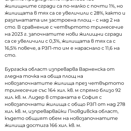
жилищните сгради са по-малко с почти 1%, но
жилищата в тях са се увеличили с 28%, както и
разгънатата им застроена площ – с над 2 на
сто. В сравнение с четвъртото тримесечие
на 2023 г. започнатите нови жилищни сгради
са се увеличили с 0,3%, жилищата в тях са с
16,5% повече, а РЗП-то им е нараснало с 11,6 на
сто.
Бургаска област изпреварва Варненска от
гледна точка на обща площ на
новозапочнатите жилища през четвъртото
тримесечие със 164 хил. кв. м спрямо близо 92
хил. кв. м. Лидер в страната е София с
новозапочнати жилища с общо РЗП от над 278
хил. кв. м, изпреварвайки Пловдивска област,
където общият обем на новозапочнатите
жилища достига 166 хил. кв. м.