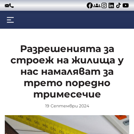
Към съдържанието
Разрешенията за
строеж на жилища у
нас намаляват за
трето поредно
тримесечие
19 Септември 2024