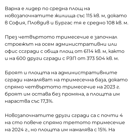
Варна е лидер по средна площ на
новозапочнатите жилища със 115 кв. м, докато
в София, Пловдив и Бургас тя е средно 108 кв. м.
През четвъртото тримесечие е започнал
строежът на осем административни или
офис ссгради с обща площ от 6114 кв. м, както
и на 600 други сгради с РЗП от 373 504 кв. м.
Броят и площта на административните
сгради намаляват на тримесечна база, докато
спрямо четвъртото тримесечие на 2023 г.
броят им остава без промяна, а площта им
нараства със 17,3%.
Новозапочнатите други сгради са с почти 4
на сто повече спрямо третото тримесечие
на 2024 г., но площта им намалява с 15%. На