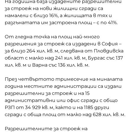
На годишна база издадените разрешителни
за строеж на нови жилищни сгради са
намалели с близо 16%, а жилищата в тях и
разгънатата им застроена площ – с по 41%.
От гледна точка на площ най-много
разрешения за строеж са издадени в София –
за близо 264 хил. кв. м, следвана от Пловдивска
област с малко над 241 хил. кв. м, Бургас със 137
хил. кв. м и Варна със 136 хил. кв. м.
През четвъртото тримесечие на миналата
година местните администрации са издали
разрешителни за строеж и на 15
административни или офис сгради с общо
РЗП от 34 929 кв. м, както и на 1185 други
сгради с обща площ от малко над 628 хил. кв. м.
Разрешителните за строеж на