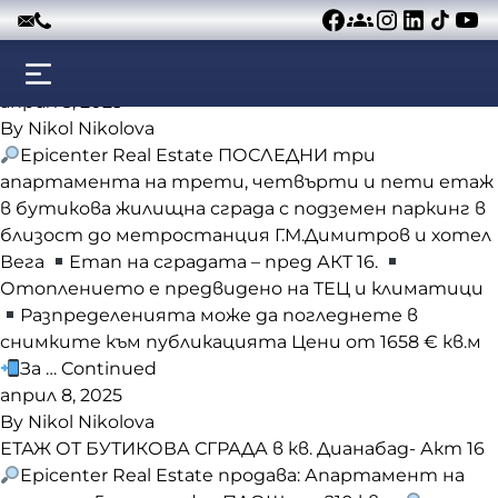
Към съдържанието
април 8, 2025
By
Nikol Nikolova
Epicenter Real Estate ПОСЛЕДНИ три
апартамента на трети, четвърти и пети етаж
в бутикова жилищна сграда с подземен паркинг в
близост до метростанция Г.М.Димитров и хотел
Вега
Етап на сградата – пред АКТ 16.
Отоплението е предвидено на ТЕЦ и климатици
Разпределенията може да погледнете в
снимките към публикацията Цени от 1658 € кв.м
За …
Continued
април 8, 2025
By
Nikol Nikolova
ЕТАЖ ОТ БУТИКОВА СГРАДА в кв. Дианабад- Акт 16
Epicenter Real Estate продава: Апартамент на