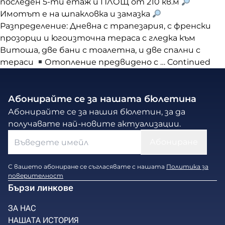
последен 5-ти етаж и ПЛОЩ от 210 кв.м
Имотът е на шпакловка и замазка
Разпределение: Дневна с трапезария, с френски
прозорци и югоизточна тераса с гледка към
Витоша, две бани с тоалетна, и две спални с
тераси
Отопление предвидено с …
Continued
Абонирайте се за нашата бюлетина
Абонирайте се за нашия бюлетин, за да
получавате най-новите актуализации.
С вашето абониране се съгласявате с нашата
Политика за
поверителност
Бързи линкове
ЗА НАС
НАШАТА ИСТОРИЯ