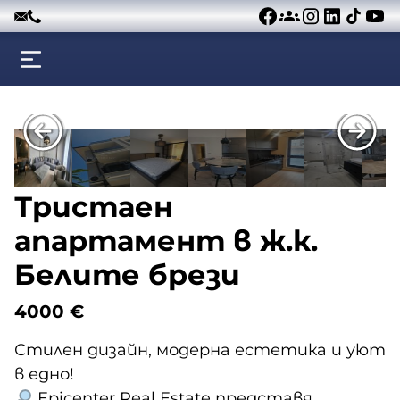
Към съдържанието
Тристаен
апартамент в ж.к.
Белите брези
4000
€
Стилен дизайн, модерна естетика и уют
в едно!
Epicenter Real Estate представя