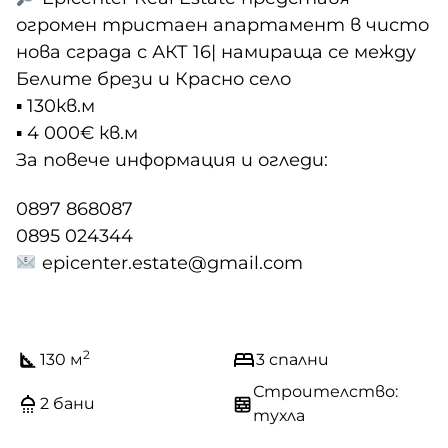
огромен тристаен апартамент в чисто
нова сграда с АКТ 16| намираща се между
Белите брези и Красно село
▪︎ 130кв.м
▪︎ 4 000€ кв.м
За повече информация и огледи:
0897 868087
0895 024344
epicenter.estate@gmail.com
2
130 м
3 спални
Строителство:
2 бани
тухла