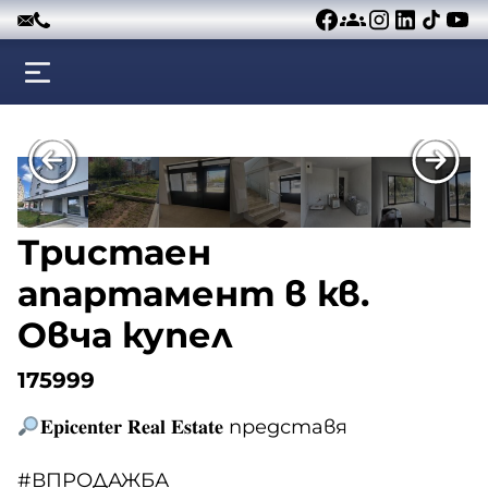
Към съдържанието
Тристаен
апартамент в кв.
Овча купел
175999
𝐄𝐩𝐢𝐜𝐞𝐧𝐭𝐞𝐫 𝐑𝐞𝐚𝐥 𝐄𝐬𝐭𝐚𝐭𝐞 представя
#ВПРОДАЖБА