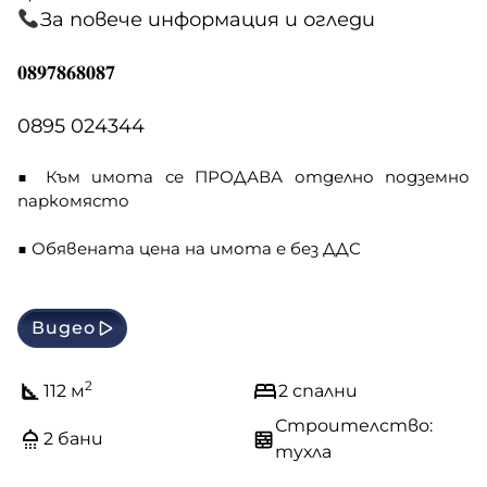
За повече информация и огледи
𝟎𝟖𝟗𝟕𝟖𝟔𝟖𝟎𝟖𝟕
0895 024344
■ Към имота се ПРОДАВА отделно подземно
паркомясто
■ Обявената цена на имота е без ДДС
Видео
2
112 м
2 спални
Строителство:
2 бани
тухла