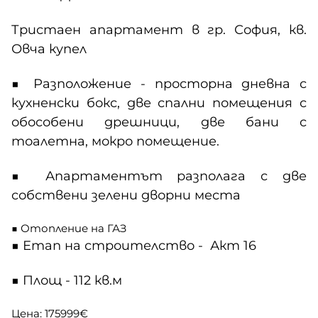
Тристаен апартамент в гр. София, кв.
Овча купел
■ Разположение - просторна дневна с
кухненски бокс, две спални помещения с
обособени дрешници, две бани с
тоалетна, мокро помещение.
■ Апартаментът разполага с две
собствени зелени дворни места
■ Отопление на ГАЗ
■ Етап на строителство - Акт 16
■ Площ - 112 кв.м
Цена: 175999€