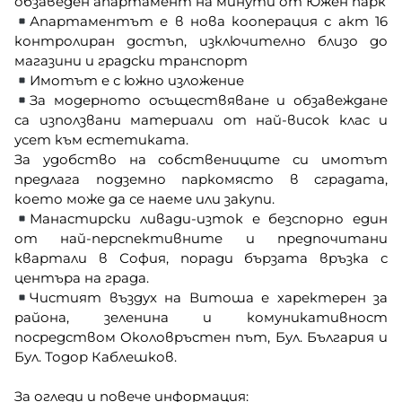
обзаведен апартамент на минути от Южен парк
Апартаментът е в нова кооперация с акт 16
контролиран достъп, изключително близо до
магазини и градски транспорт
Имотът е с южно изложение
За модерното осъществяване и обзавеждане
са използвани материали от най-висок клас и
усет към естетиката.
За удобство на собствениците си имотът
предлага подземно паркомясто в сградата,
което може да се наеме или закупи.
Манастирски ливади-изток е безспорно един
от най-перспективните и предпочитани
квартали в София, поради бързата връзка с
центъра на града.
Чистият въздух на Витоша е харектерен за
района, зеленина и комуникативност
посредством Околовръстен път, Бул. България и
Бул. Тодор Каблешков.
За огледи и повече информация: