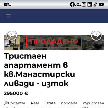
Към съдържанието
ПРОДАДЕНО
Тристаен
апартамент в
кв.Манастирски
ливади - изток
295000
€
Epicenter Real Estate продава тристаен