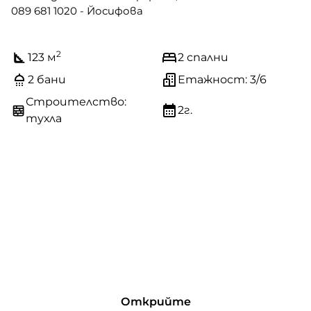
089 681 1020 - Йосифова
2
123 м
2 спални
2 бани
Етажност: 3/6
Строителство:
2г.
тухла
Открийте