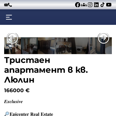
Към съдържанието
Тристаен
апартамент в кв.
Люлин
166000
€
𝑬𝒙𝒄𝒍𝒖𝒔𝒊𝒗𝒆
𝐄𝐩𝐢𝐜𝐞𝐧𝐭𝐞𝐫 𝐑𝐞𝐚𝐥 𝐄𝐬𝐭𝐚𝐭𝐞