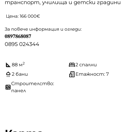
транспорт, училища и детски градини
Цена: 166 000€
За повече информация и огледи:
𝟎𝟖𝟗𝟕𝟖𝟔𝟖𝟎𝟖𝟕
0895 024344
2
88 м
2 спални
2 бани
Етажност: 7
Строителство:
панел