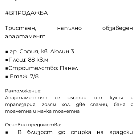
#ВПРОДАЖБА
Тристаен, напълно обзаведен
апартамент
■
гр. София, кв. Люлин 3
■
Площ: 88 кв.м
■
Строителство: Панел
■
Етаж: 7/8
Разположение:
Апартаментът се състои от кухня с
трапезария, голям хол, две спални, баня с
тоалетна и малка тоалетна
Основни предимства:
■
В близост до спирка на градски