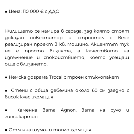
■ Цена: 110 000 € с ДДС
Жилището се намира в сграда, зад която стоят
доказан инвеститор и строител с вече
реализиран проект в кв. Мошино. Акцентът тук
не е просто визията, а качеството на
изпълнение и спокойствието, което усещаш
още с влизането.
■ Немска дограма Trocal с троен стъклопакет
■ Стени с обща дебелина около 60 см заедно с
висок клас изолация
■ Каменна вата Agnon, вата на руло и
гипсокартон
■ Отлична шумо- и топлоизолация