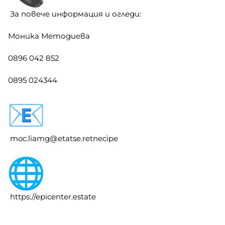
За повече информация и огледи:
Моника Методиева
0896 042 852
0895 024344
moc.liamg@etatse.retnecipe
https://epicenter.estate