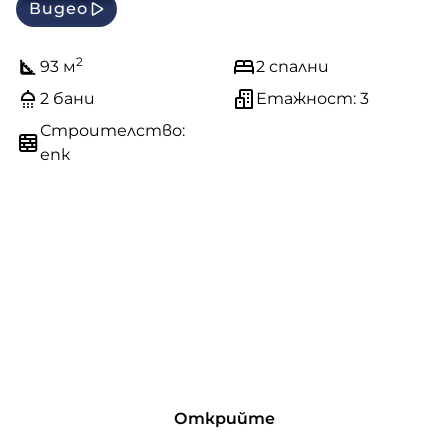
Видео
2
93 м
2 спални
2 бани
Етажност: 3
Строителство:
епк
Открийте