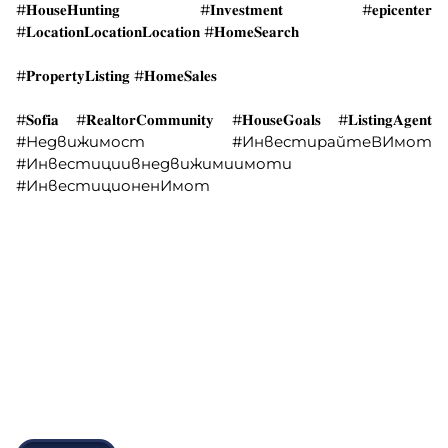
#𝐇𝐨𝐮𝐬𝐞𝐇𝐮𝐧𝐭𝐢𝐧𝐠 #𝐈𝐧𝐯𝐞𝐬𝐭𝐦𝐞𝐧𝐭 #𝐞𝐩𝐢𝐜𝐞𝐧𝐭𝐞𝐫
#𝐋𝐨𝐜𝐚𝐭𝐢𝐨𝐧𝐋𝐨𝐜𝐚𝐭𝐢𝐨𝐧𝐋𝐨𝐜𝐚𝐭𝐢𝐨𝐧 #𝐇𝐨𝐦𝐞𝐒𝐞𝐚𝐫𝐜𝐡
#𝐏𝐫𝐨𝐩𝐞𝐫𝐭𝐲𝐋𝐢𝐬𝐭𝐢𝐧𝐠 #𝐇𝐨𝐦𝐞𝐒𝐚𝐥𝐞𝐬
#𝐒𝐨𝐟𝐢𝐚 #𝐑𝐞𝐚𝐥𝐭𝐨𝐫𝐂𝐨𝐦𝐦𝐮𝐧𝐢𝐭𝐲 #𝐇𝐨𝐮𝐬𝐞𝐆𝐨𝐚𝐥𝐬 #𝐋𝐢𝐬𝐭𝐢𝐧𝐠𝐀𝐠𝐞𝐧𝐭
#Недвижимост #ИнвестирайтеВИмот
#Инвестициивнедвижимиимоти
#ИнвестиционенИмот