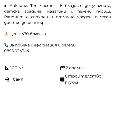
■ Локация: Топ място – в близост до училище,
детска градина, магазини и зелени площи.
Районът е спокоен и отлично уреден, с лесен
достъп до центъра.
Цена: 470 €/месец
За повече информация и огледи:
0895 024344
2
100 м
2 спални
Строителство:
1 баня
тухла