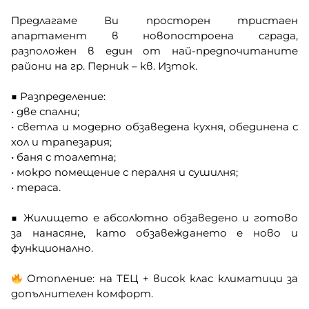
Предлагаме Ви просторен тристаен
апартамент в новопостроена сграда,
разположен в един от най-предпочитаните
райони на гр. Перник – кв. Изток.
■ Разпределение:
• две спални;
• светла и модерно обзаведена кухня, обединена с
хол и трапезария;
• баня с тоалетна;
• мокро помещение с пералня и сушилня;
• тераса.
■ Жилището е абсолютно обзаведено и готово
за нанасяне, като обзавеждането е ново и
функционално.
Отопление: на ТЕЦ + висок клас климатици за
допълнителен комфорт.