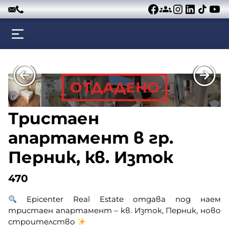
Към съдържанието
ОТДАДЕНО
Тристаен
апартамент в гр.
Перник, кв. Изток
470
Epicenter Real Estate отдава под наем
тристаен апартамент – кв. Изток, Перник, ново
строителство