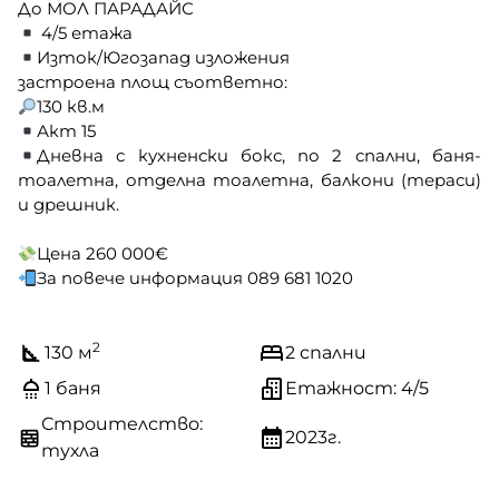
До МОЛ ПАРАДАЙС
4/5 етажа
Изток/Югозапад изложения
застроена площ съответно:
130 кв.м
Акт 15
Дневна с кухненски бокс, по 2 спални, баня-
тоалетна, отделна тоалетна, балкони (тераси)
и дрешник.
Цена 260 000€
За повече информация 089 681 1020
2
130 м
2 спални
1 баня
Етажност: 4/5
Строителство:
2023г.
тухла