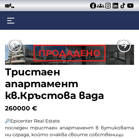
Към съдържанието
ПРОДАДЕНО
Тристаен
апартамент
кв.Кръстова вада
260000
€
Epicenter Real Estate
последен тристаен апартамент в бутиковата
ни сграда, който очаква своите собственици