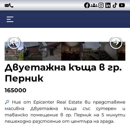
Към съдържанието
Двуетажна къща в гр.
Перник
165000
Ние от Epicenter Real Estate ви представяме
масивна Двуетажна къща със сутерен и
таванско помещение в гр. Перник на 5 минути
пешеходно разстояние от центъра на града.