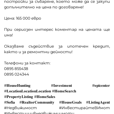
постройки за събаряне, което може да се закупи
допълнително на цена по договаряне!
Цена: 165 000 евро
При сериозен интерес коментар на цената ще
има!
Оказваме съдействие за ипотечен кредит,
както и за ремонтни дейности!
Телефони за контакт:
0895 855438
0895 024344
#𝐇𝐨𝐮𝐬𝐞𝐇𝐮𝐧𝐭𝐢𝐧𝐠 #𝐈𝐧𝐯𝐞𝐬𝐭𝐦𝐞𝐧𝐭 #𝐞𝐩𝐢𝐜𝐞𝐧𝐭𝐞𝐫
#𝐋𝐨𝐜𝐚𝐭𝐢𝐨𝐧𝐋𝐨𝐜𝐚𝐭𝐢𝐨𝐧𝐋𝐨𝐜𝐚𝐭𝐢𝐨𝐧 #𝐇𝐨𝐦𝐞𝐒𝐞𝐚𝐫𝐜𝐡
#𝐏𝐫𝐨𝐩𝐞𝐫𝐭𝐲𝐋𝐢𝐬𝐭𝐢𝐧𝐠 #𝐇𝐨𝐦𝐞𝐒𝐚𝐥𝐞𝐬
#𝐒𝐨𝐟𝐢𝐚 #𝐑𝐞𝐚𝐥𝐭𝐨𝐫𝐂𝐨𝐦𝐦𝐮𝐧𝐢𝐭𝐲 #𝐇𝐨𝐮𝐬𝐞𝐆𝐨𝐚𝐥𝐬 #𝐋𝐢𝐬𝐭𝐢𝐧𝐠𝐀𝐠𝐞𝐧𝐭
#Недвижимост #ИнвестирайтеВИмот
#Инвестициивнедвижимиимоти