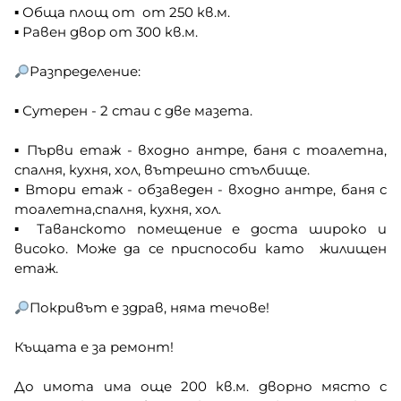
▪︎ Обща площ от от 250 кв.м.
▪︎ Равен двор от 300 кв.м.
Разпределение:
▪︎ Сутерен - 2 стаи с две мазета.
▪︎ Първи етаж - входно антре, баня с тоалетна,
спалня, кухня, хол, вътрешно стълбище.
▪︎ Втори етаж - обзаведен - входно антре, баня с
тоалетна,спалня, кухня, хол.
▪︎ Таванското помещение е доста широко и
високо. Може да се приспособи като жилищен
етаж.
Покривът е здрав, няма течове!
Къщата е за ремонт!
До имота има още 200 кв.м. дворно място с