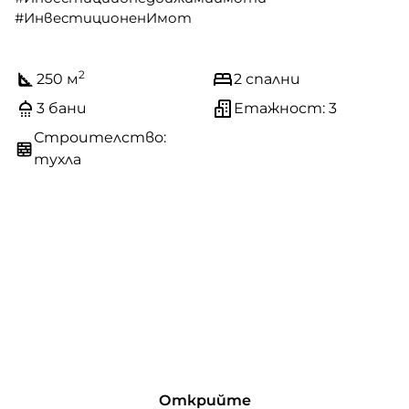
#ИнвестиционенИмот
2
250 м
2 спални
3 бани
Етажност: 3
Строителство:
тухла
Открийте