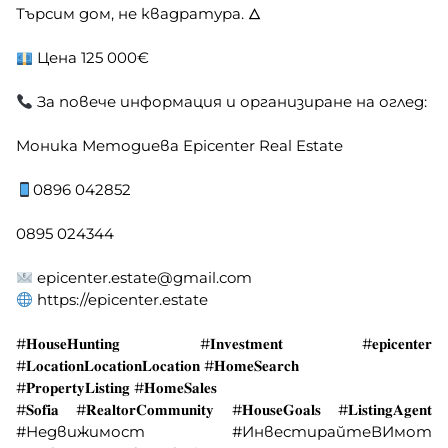
Търсим дом, не квадратура. 🜂
Цена 125 000€
За повече информация и организиране на оглед:
Моника Методиева Epicenter Real Estate
0896 042852
0895 024344
epicenter.estate@gmail.com
https://epicenter.estate
#𝐇𝐨𝐮𝐬𝐞𝐇𝐮𝐧𝐭𝐢𝐧𝐠 #𝐈𝐧𝐯𝐞𝐬𝐭𝐦𝐞𝐧𝐭 #𝐞𝐩𝐢𝐜𝐞𝐧𝐭𝐞𝐫
#𝐋𝐨𝐜𝐚𝐭𝐢𝐨𝐧𝐋𝐨𝐜𝐚𝐭𝐢𝐨𝐧𝐋𝐨𝐜𝐚𝐭𝐢𝐨𝐧 #𝐇𝐨𝐦𝐞𝐒𝐞𝐚𝐫𝐜𝐡
#𝐏𝐫𝐨𝐩𝐞𝐫𝐭𝐲𝐋𝐢𝐬𝐭𝐢𝐧𝐠 #𝐇𝐨𝐦𝐞𝐒𝐚𝐥𝐞𝐬
#𝐒𝐨𝐟𝐢𝐚 #𝐑𝐞𝐚𝐥𝐭𝐨𝐫𝐂𝐨𝐦𝐦𝐮𝐧𝐢𝐭𝐲 #𝐇𝐨𝐮𝐬𝐞𝐆𝐨𝐚𝐥𝐬 #𝐋𝐢𝐬𝐭𝐢𝐧𝐠𝐀𝐠𝐞𝐧𝐭
#Недвижимост #ИнвестирайтеВИмот