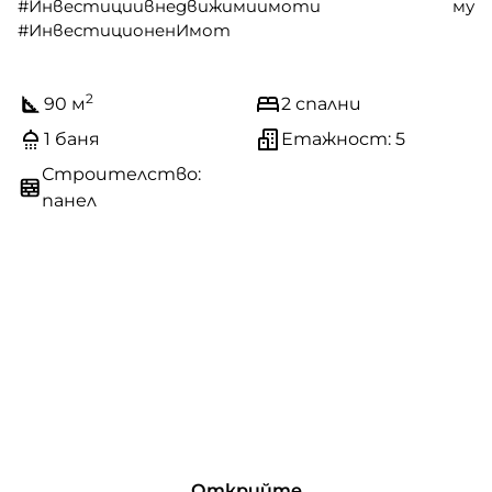
#Инвестициивнедвижимиимоти му
#ИнвестиционенИмот
2
90 м
2 спални
1 баня
Етажност: 5
Строителство:
панел
Открийте