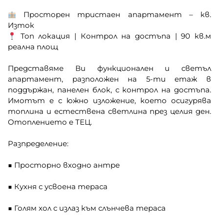
Просторен тристаен апартамент – кв.
Изток
Топ локация | Контрол на достъпа | 90 кв.м
реална площ
Представяме Ви функционален и светъл
апартамент, разположен на 5-ти етаж в
поддържан, панелен блок, с контрол на достъпа.
Имотът е с южно изложение, което осигурява
топлина и естествена светлина през целия ден.
Отоплението е ТЕЦ.
Разпределение:
■ Просторно входно антре
■ Кухня с усвоена тераса
■ Голям хол с излаз към слънчева тераса