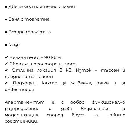
■ Две самостоятелни спални
■ Баня с тоалетна
■ Втора тоалетна
■ Мазе
✔ Реална площ – 90 кв.м
✔ Светъл и просторен имот
✔ Отлична локация в кв. Изток – търсен и
предпочитан район
✔ Подходящ както за живеене, така и за
инвестиция
Апартаментът е с добро функционално
разпределение и дава възможност за
модернизация според вкуса на новите
собственици.