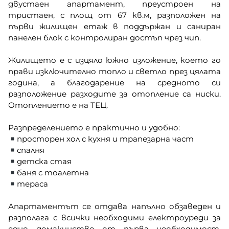
двустаен апартамент, преустроен на
тристаен, с площ от 67 кв.м, разположен на
първи жилищен етаж в поддържан и саниран
панелен блок с контролиран достъп чрез чип.
Жилището е с изцяло южно изложение, което го
прави изключително топло и светло през цялата
година, а благодарение на средното си
разположение разходите за отопление са ниски.
Отоплението е на ТЕЦ.
Разпределението е практично и удобно:
просторен хол с кухня и трапезарна част
спалня
детска стая
баня с тоалетна
тераса
Апартаментът се отдава напълно обзаведен и
разполага с всички необходими електроуреди за
едно домакинство от първа необходимост.