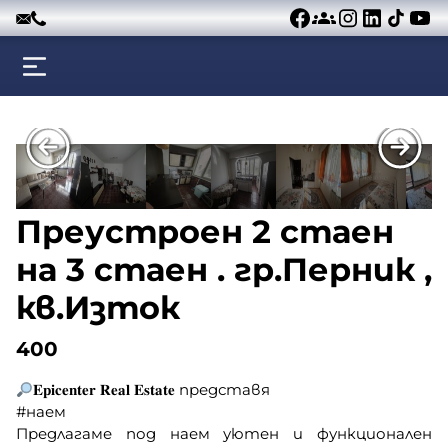
Към съдържанието
Преустроен 2 стаен
на 3 стаен . гр.Перник ,
кв.Изток
400
𝐄𝐩𝐢𝐜𝐞𝐧𝐭𝐞𝐫 𝐑𝐞𝐚𝐥 𝐄𝐬𝐭𝐚𝐭𝐞 представя
#наем
Предлагаме под наем уютен и функционален