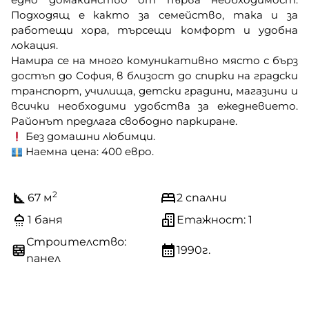
Подходящ е както за семейство, така и за
работещи хора, търсещи комфорт и удобна
локация.
Намира се на много комуникативно място с бърз
достъп до София, в близост до спирки на градски
транспорт, училища, детски градини, магазини и
всички необходими удобства за ежедневието.
Районът предлага свободно паркиране.
Без домашни любимци.
Наемна цена: 400 евро.
2
67 м
2 спални
1 баня
Етажност: 1
Строителство:
1990г.
панел