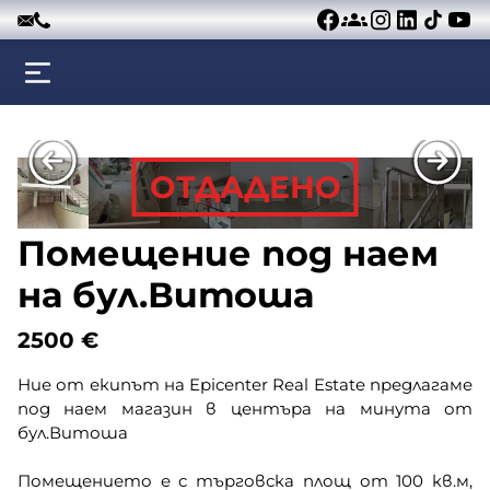
Към съдържанието
ОТДАДЕНО
Помещение под наем
на бул.Витоша
2500
€
Ние от екипът на Epicenter Real Estate предлагаме
под наем магазин в центъра на минута от
бул.Витоша
Помещението е с търговска площ от 100 кв.м,