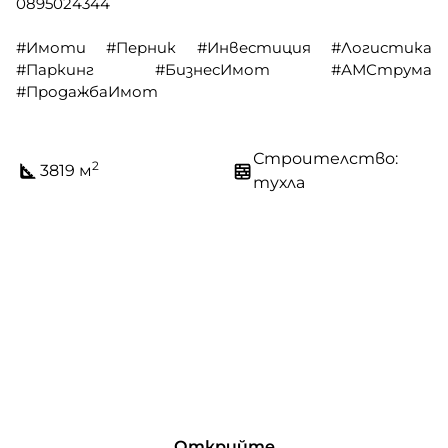
0895024344
#Имоти #Перник #Инвестиция #Логистика
#Паркинг #БизнесИмот #АМСтрума
#ПродажбаИмот
Строителство:
2
3819 м
тухла
Открийте