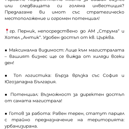
или следващата си голяма инвестиция?
Предлагаме ви имот със стратегическо
местоположение и огромен потенциал!
гр. Перник, непосредствено до АМ „Струма“ и
Хотел „Антик“. Удобен достъп от кв. Църква.
■ Максимална видимост: Лице към магистралата
– вашият бизнес ще се вижда от хиляди всеки
ден!
■ Топ логистика: Бърза връзка със София и
Югозападна България.
■ Потенциал: Възможност за директен достъп
от самата магистрала!
■ Готов за работа: Равен терен, статут парцел
с трайно предназначение на територията:
урбанизирана.