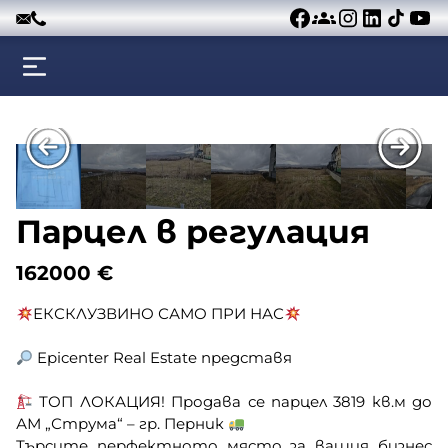
Към съдържанието
Парцел в регулация
162000
€
ЕКСКЛУЗВИНО САМО ПРИ НАС
Epicenter Real Estate представя
ТОП ЛОКАЦИЯ! Продава се парцел 3819 кв.м до
АМ „Струма“ – гр. Перник
Търсите перфектното място за вашия бизнес