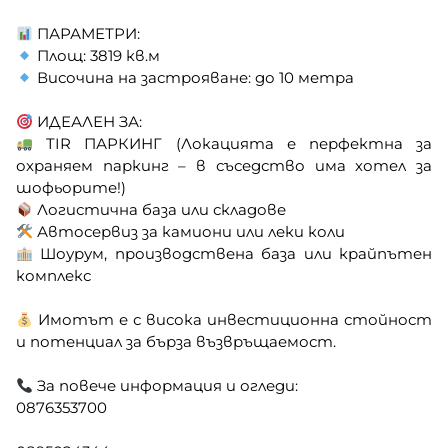
ПАРАМЕТРИ:
Площ: 3819 кв.м
Височина на застрояване: до 10 метра
ИДЕАЛЕН ЗА:
TIR ПАРКИНГ (Локацията е перфектна за
охраняем паркинг – в съседство има хотел за
шофьорите!)
Логистична база или складове
Автосервиз за камиони или леки коли
Шоурум, производствена база или крайпътен
комплекс
Имотът е с висока инвестиционна стойност
и потенциал за бърза възвръщаемост.
За повече информация и огледи:
0876353700