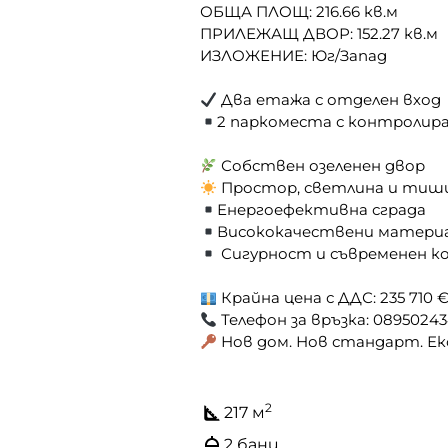
ОБЩА ПЛОЩ: 216.66 кв.м
ПРИЛЕЖАЩ ДВОР: 152.27 кв.м
ИЗЛОЖЕНИЕ: Юг/Запад
Два етажа с отделен вход
2 паркоместа с контролира
Собствен озеленен двор
Простор, светлина и тиши
Енергоефективна сграда
Висококачествени матери
Сигурност и съвременен 
Крайна цена с ДДС: 235 710 
Телефон за връзка: 0895024
Нов дом. Нов стандарт. Екск
2
217 м
2 бани