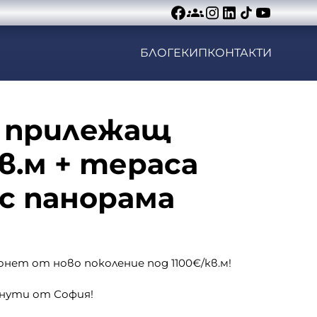
БЛОГ
ЕКИП
КОНТАКТИ
 прилежащ
кв.м + тераса
 с панорама
езонет от ново поколение под 1100€/кв.м!
минути от София!