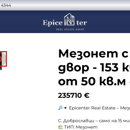
 4344
Мезонет с
О
двор - 153 
от 50 кв.м
235710
€
Epicenter Real Estate – М
С. Доброславци – само на 15 
ТИП: Мезонет