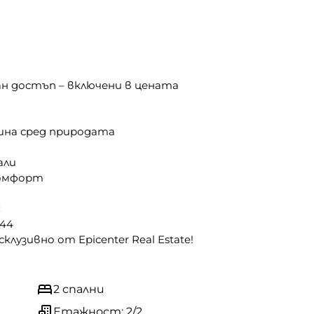
н достъп – включени в цената
на сред природата
али
комфорт
€
344
лузивно от Epicenter Real Estate!
2 спални
Етажност: 2/2