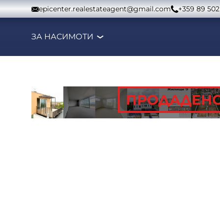
Към съдържанието
epicenter.realestateagent@gmail.com
+359 89 502
ЗА НАС
ИМОТИ
ПРОДАДЕН