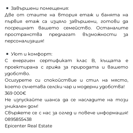
Завършени помещения:
Две от стаите на втория етаж и банята на
първия етаж са изцяло завършени, готови да
посрещнат вашето семейство. Останалите
пространства предлагат възможности за
персонализация!
Уют и комфорт:
С енергиен сертификат клас B, къщата е
проектирана с грижа за природата и вашето
удобство.
Осигурете си спокойствие и стил на място,
което съчетава селски чар и модерни удобства!
369 000€
Не изпускайте шанса да се насладите на този
уникален дом!
Свържете се с нас за оглед и повече информация!
0895855438
Epicenter Real Estate