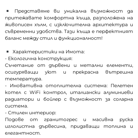
Представяме ви уникална възможност да
притежавате комфортна къща, разположена на
живописен хълм, с изключителна архитектура и
съвременни удобства. Тази къща е перфектният
баланс между стил и функционалност!
Характеристики на Имота:
- Екологична конструкция:
Съчетание от дървени и метални елементи,
осигуряващи уют и прекрасна вътрешна
температура.
- Иновативна отоплителна система: Пелетен
котел с WiFi контрол, италиански алуминиеви
радиатори и бойлер с възможност за соларна
система.
- Стилен интериор:
Подове от гранитогрес и масивна руска
иглолистна дървесина, придаващи топлина и
елегантност.