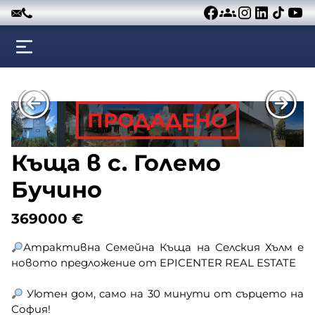
Към съдържанието
ПРОДАДЕНО
Къща в с. Големо
Бучино
369000
€
Атрактивна Семейна Къща на Селския Хълм е
новото предложение от EPICENTER REAL ESTATE
Уютен дом, само на 30 минути от сърцето на
София!