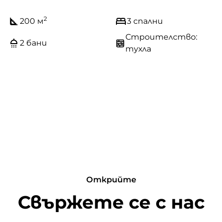
2
200 м
3 спални
Строителство:
2 бани
тухла
Открийте
Свържете се с нас