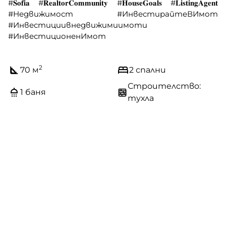
#𝐒𝐨𝐟𝐢𝐚 #𝐑𝐞𝐚𝐥𝐭𝐨𝐫𝐂𝐨𝐦𝐦𝐮𝐧𝐢𝐭𝐲 #𝐇𝐨𝐮𝐬𝐞𝐆𝐨𝐚𝐥𝐬 #𝐋𝐢𝐬𝐭𝐢𝐧𝐠𝐀𝐠𝐞𝐧𝐭
#Недвижимост #ИнвестирайтеВИмот
#Инвестициивнедвижимиимоти
#ИнвестиционенИмот
2
70 м
2 спални
Строителство:
1 баня
тухла