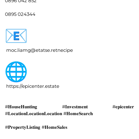
0896 042 852
0895 024344
moc.liamg@etatse.retnecipe
https://epicenter.estate
#𝐇𝐨𝐮𝐬𝐞𝐇𝐮𝐧𝐭𝐢𝐧𝐠 #𝐈𝐧𝐯𝐞𝐬𝐭𝐦𝐞𝐧𝐭 #𝐞𝐩𝐢𝐜𝐞𝐧𝐭𝐞𝐫
#𝐋𝐨𝐜𝐚𝐭𝐢𝐨𝐧𝐋𝐨𝐜𝐚𝐭𝐢𝐨𝐧𝐋𝐨𝐜𝐚𝐭𝐢𝐨𝐧 #𝐇𝐨𝐦𝐞𝐒𝐞𝐚𝐫𝐜𝐡
#𝐏𝐫𝐨𝐩𝐞𝐫𝐭𝐲𝐋𝐢𝐬𝐭𝐢𝐧𝐠 #𝐇𝐨𝐦𝐞𝐒𝐚𝐥𝐞𝐬