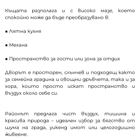
Къщата разполага и с високо мазе, което
спокойно може да бъде преобразувано в:
■ Лятна кухня
■ Механа
■ Пространство за гости или зона за отдих
Дворът е просторен, слънчев и подходящ както
за семейна градина и овощни дръвчета, така и за
хора, които просто искат пространство и
въздух около себе си.
Районът предлага чист въздух, тишина и
красива природа – идеален избор за бягство от
шума на града, уикенд имот или целогодишно
живеене.