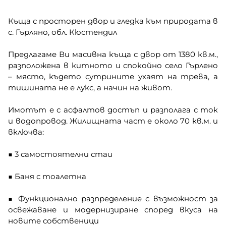
Къща с просторен двор и гледка към природата в
с. Гърляно, обл. Кюстендил
Предлагаме Ви масивна къща с двор от 1380 кв.м.,
разположена в китното и спокойно село Гърлено
– място, където сутрините ухаят на трева, а
тишината не е лукс, а начин на живот.
Имотът е с асфалтов достъп и разполага с ток
и водопровод. Жилищната част е около 70 кв.м. и
включва:
■ 3 самостоятелни стаи
■ Баня с тоалетна
■ Функционално разпределение с възможност за
освежаване и модернизиране според вкуса на
новите собственици