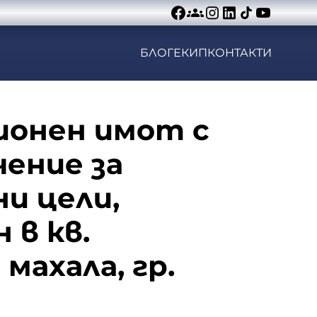
БЛОГ
ЕКИП
КОНТАКТИ
онен имот с
ение за
и цели,
 в кв.
махала, гр.