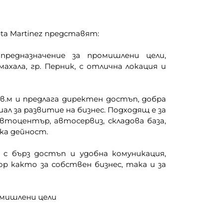
abeta Martinez представят:
редназначение за промишлени цели,
ахала, гр. Перник, с отлична локация и
в.м и предлага директен достъп, добра
л за развитие на бизнес. Подходящ е за
втоцентър, автосервиз, складова база,
ка дейност.
с бърз достъп и удобна комуникация,
р както за собствен бизнес, така и за
омишлени цели