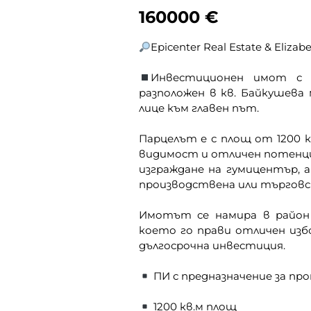
160000
€
Epicenter Real Estate & Eliz
Инвестиционен имот с п
разположен в кв. Байкушева м
лице към главен път.
Парцелът е с площ от 1200 к
видимост и отличен потенциа
изграждане на гумицентър, а
производствена или търговс
Имотът се намира в район 
което го прави отличен избо
дългосрочна инвестиция.
ПИ с предназначение за пр
1200 кв.м площ