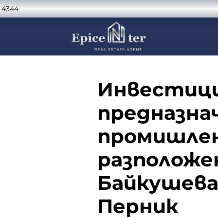
 4344
Инвестици
предназнач
промишлен
разположен
Байкушева 
Перник