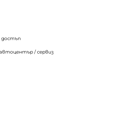
н достъп
автоцентър / сервиз