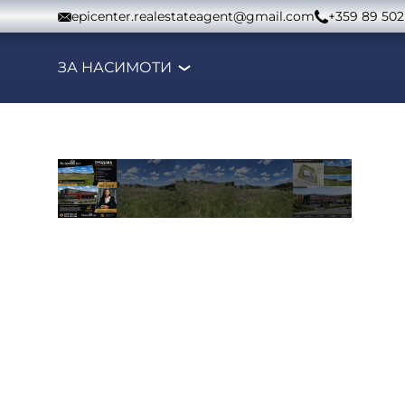
Към съдържанието
epicenter.realestateagent@gmail.com
+359 89 502
ЗА НАС
ИМОТИ