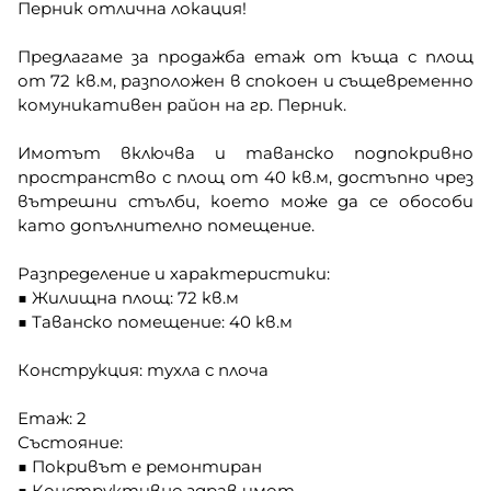
Перник отлична локация!
Предлагаме за продажба етаж от къща с площ
от 72 кв.м, разположен в спокоен и същевременно
комуникативен район на гр. Перник.
Имотът включва и таванско подпокривно
пространство с площ от 40 кв.м, достъпно чрез
вътрешни стълби, което може да се обособи
като допълнително помещение.
Разпределение и характеристики:
■ Жилищна площ: 72 кв.м
■ Таванско помещение: 40 кв.м
Конструкция: тухла с плоча
Етаж: 2
Състояние:
■ Покривът е ремонтиран
■ Конструктивно здрав имот