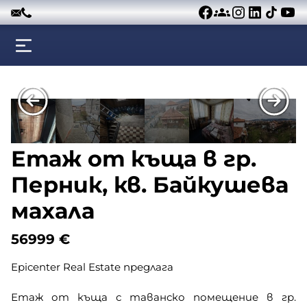
Към съдържанието
Етаж от къща в гр.
Перник, кв. Байкушева
махала
56999
€
Epicenter Real Estate предлага
Етаж от къща с таванско помещение в гр.