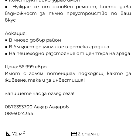
■ Нуждае се от основен ремонт, което дава
възможност за пълно преустройство по ваш
вкус
Локация:
■ В много добър район
■ В близост до училище и детска градина
■ На пешеходно разстояние от центъра на града
Цена: 56 999 евро
Имот с голям потенциал подходящ както за
живеене, така и за инвестиция!
Запишете час за оглед сега!
0876353700 Лазар Лазаров
0895024344
2
72 м
2 спални