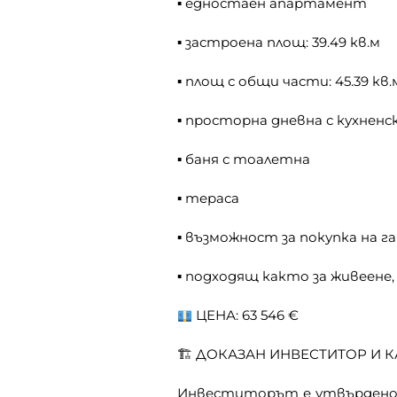
▪ едностаен апартамент
▪ застроена площ: 39.49 кв.м
▪ площ с общи части: 45.39 кв.
▪ просторна дневна с кухненс
▪ баня с тоалетна
▪ тераса
▪ възможност за покупка на 
▪ подходящ както за живеене,
ЦЕНА: 63 546 €
🏗 ДОКАЗАН ИНВЕСТИТОР И 
Инвеститорът е утвърдено 