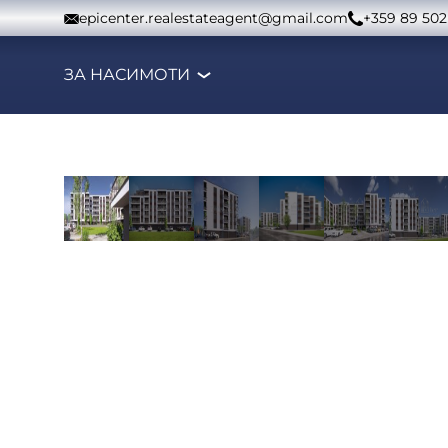
Към съдържанието
epicenter.realestateagent@gmail.com
+359 89 502
ЗА НАС
ИМОТИ