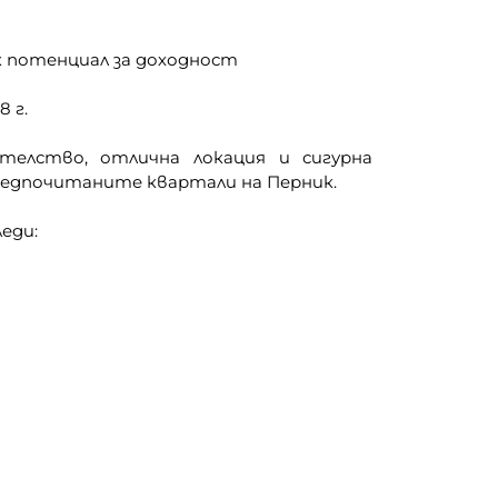
к потенциал за доходност
 г.
елство, отлична локация и сигурна
редпочитаните квартали на Перник.
еди: