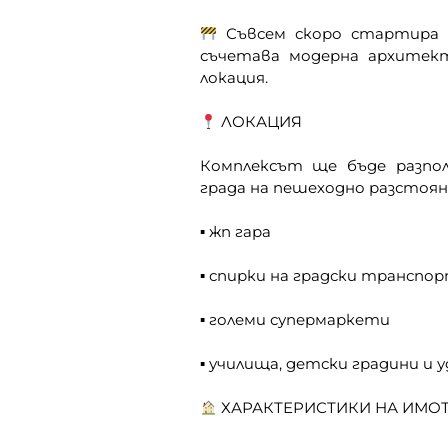
Съвсем скоро стартира 
съчетава модерна архитект
локация.
ЛОКАЦИЯ
Комплексът ще бъде разпо
града на пешеходно разстоян
▪ жп гара
▪ спирки на градски транспо
▪ големи супермаркети
▪ училища, детски градини и 
ХАРАКТЕРИСТИКИ НА ИМОТ