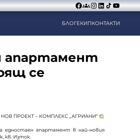
БЛОГ
ЕКИП
КОНТАКТИ
н апартамент
оящ се
 НОВ ПРОЕКТ – КОМПЛЕКС „АГРИАНИ“
𝐚𝐭𝐞 предлага едностаен апартамент в най-новия
, кв. Изток.