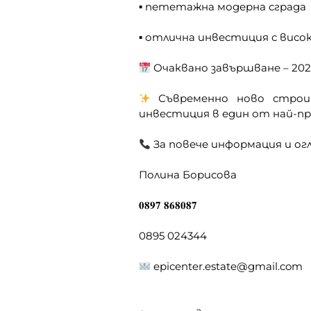
▪ пететажна модерна сграда
▪ отлична инвестиция с висо
Очаквано завършване – 2028
Съвременно ново строит
инвестиция в един от най-п
За повече информация и огл
Полина Борисова
𝟎𝟖𝟗𝟕 𝟖𝟔𝟖𝟎𝟖𝟕
0895 024344
epicenter.estate@gmail.com