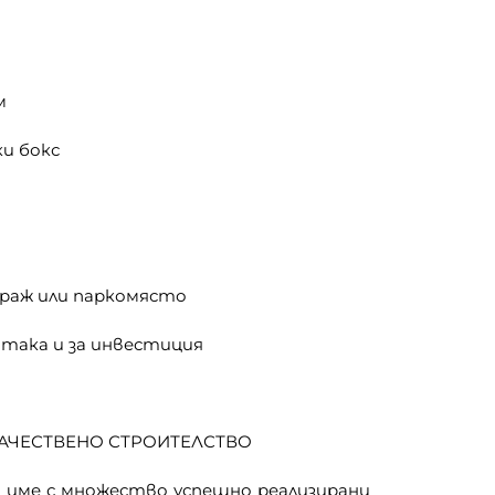
м
ки бокс
гараж или паркомясто
 така и за инвестиция
КАЧЕСТВЕНО СТРОИТЕЛСТВО
име с множество успешно реализирани