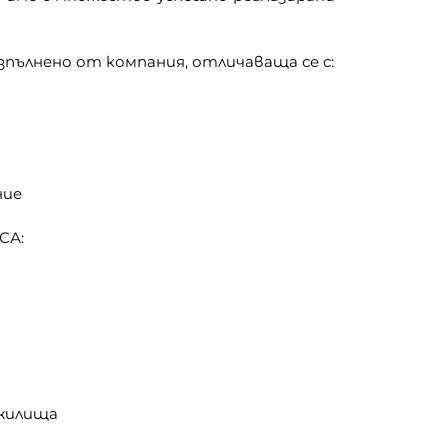
ълнено от компания, отличаваща се с:
ние
СА:
 жилища