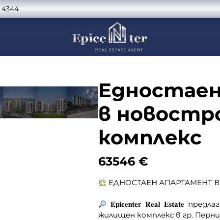
 4344
Едностае
в новостр
комплекс
63546
€
ЕДНОСТАЕН АПАРТАМЕНТ В
𝐄𝐩𝐢𝐜𝐞𝐧𝐭𝐞𝐫 𝐑𝐞𝐚𝐥 𝐄𝐬
жилищен комплекс в гр. Перник