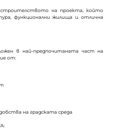
строителството на проекта, който
ура, функционални жилища и отлична
ложен в най-предпочитаната част на
ие от:
рт
удобства на градската среда
А: