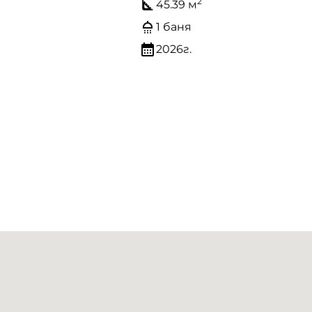
2
45.39 м
1 баня
2026г.