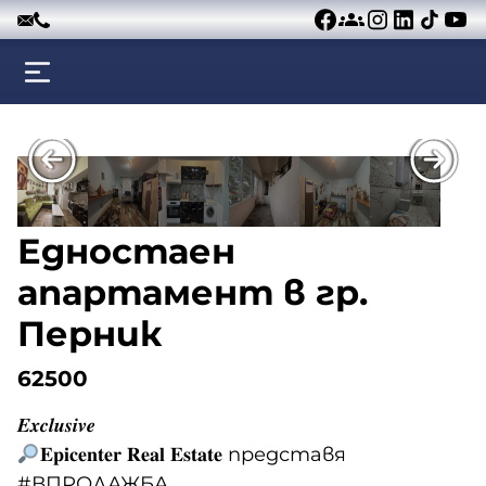
Към съдържанието
Едностаен
апартамент в гр.
Перник
62500
𝑬𝒙𝒄𝒍𝒖𝒔𝒊𝒗𝒆
𝐄𝐩𝐢𝐜𝐞𝐧𝐭𝐞𝐫 𝐑𝐞𝐚𝐥 𝐄𝐬𝐭𝐚𝐭𝐞 представя
#ВПРОДАЖБА