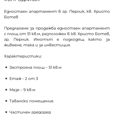
Едностаен апартамент в гр. Перник, кв. Христо
Ботев
Предлагаме за продажба едностаен апартамент
с площ от 51 кв.м, разположен в кв. Христо Ботев,
гр. Перник. Имотът е подходящ както за
живеене, така и за инвестиция.
Характеристики:
Застроена площ – 51 кв.м
Етаж - 2 от 3
Мазе – 9 кв.м
Таванско помещение
Частичен гредоред