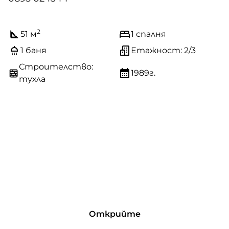
2
51 м
1 спалня
1 баня
Етажност: 2/3
Строителство:
1989г.
тухла
Открийте