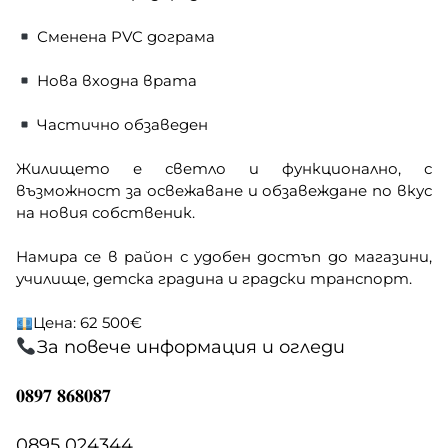
Сменена PVC дограма
Нова входна врата
Частично обзаведен
Жилището е светло и функционално, с
възможност за освежаване и обзавеждане по вкус
на новия собственик.
Намира се в район с удобен достъп до магазини,
училище, детска градина и градски транспорт.
Цена: 62 500€
За повече информация и огледи
𝟎𝟖𝟗𝟕 𝟖𝟔𝟖𝟎𝟖𝟕
0895 024344