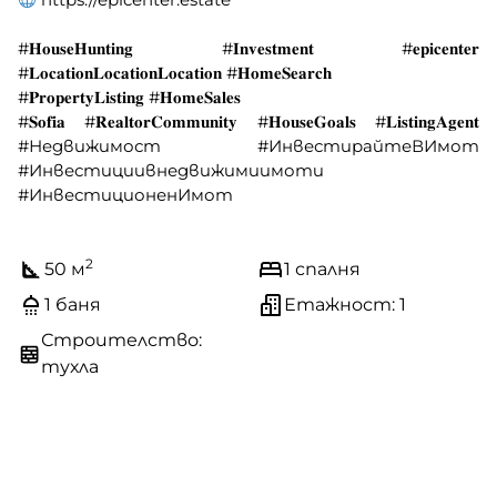
#𝐇𝐨𝐮𝐬𝐞𝐇𝐮𝐧𝐭𝐢𝐧𝐠 #𝐈𝐧𝐯𝐞𝐬𝐭𝐦𝐞𝐧𝐭 #𝐞𝐩𝐢𝐜𝐞𝐧𝐭𝐞𝐫
#𝐋𝐨𝐜𝐚𝐭𝐢𝐨𝐧𝐋𝐨𝐜𝐚𝐭𝐢𝐨𝐧𝐋𝐨𝐜𝐚𝐭𝐢𝐨𝐧 #𝐇𝐨𝐦𝐞𝐒𝐞𝐚𝐫𝐜𝐡
#𝐏𝐫𝐨𝐩𝐞𝐫𝐭𝐲𝐋𝐢𝐬𝐭𝐢𝐧𝐠 #𝐇𝐨𝐦𝐞𝐒𝐚𝐥𝐞𝐬
#𝐒𝐨𝐟𝐢𝐚 #𝐑𝐞𝐚𝐥𝐭𝐨𝐫𝐂𝐨𝐦𝐦𝐮𝐧𝐢𝐭𝐲 #𝐇𝐨𝐮𝐬𝐞𝐆𝐨𝐚𝐥𝐬 #𝐋𝐢𝐬𝐭𝐢𝐧𝐠𝐀𝐠𝐞𝐧𝐭
#Недвижимост #ИнвестирайтеВИмот
#Инвестициивнедвижимиимоти
#ИнвестиционенИмот
2
50 м
1 спалня
1 баня
Етажност: 1
Строителство:
тухла