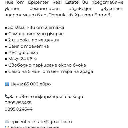
Ние от Epicenter Real Estate ви представяме
уютен, ремонтиран, обзаведен двустаен
апартамент в гр. Перник, кв. Христо Ботев.
■ 50 кв.м, 1-ви от 2 етажа
■ Самосроятелно дворче
■ 2 широки помещения
■ Баня с тоалетна
■ PVC дограма
■ Мазе 24 кв.м
■ Свободно паркиране около блока
■ Само на 5 мин. от центъра на града
Цена: 65 000 евро
За повече информация и огледи
0895 855438
0895 024344
epicenter.estate@gmail.com
https://epicenter.estate