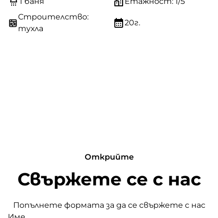
1 баня
Етажност: 1/5
Строителство:
20г.
тухла
Открийте
Свържете се с нас
Попълнете формата за да се свържете с нас
Име