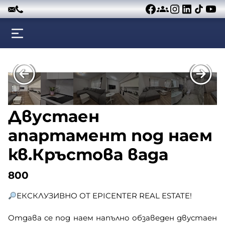
Към съдържанието
Двустаен
апартамент под наем
кв.Кръстова вада
800
ЕКСКЛУЗИВНО ОТ EPICENTER REAL ESTATE!
Отдава се под наем напълно обзаведен двустаен