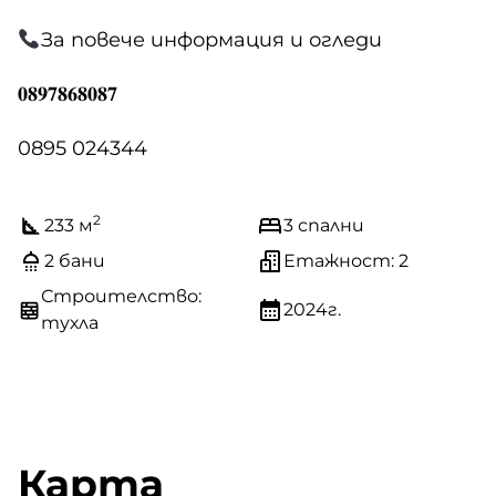
За повече информация и огледи
𝟎𝟖𝟗𝟕𝟖𝟔𝟖𝟎𝟖𝟕
0895 024344
2
233 м
3 спални
2 бани
Етажност: 2
Строителство:
2024г.
тухла
Карта