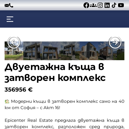
Към съдържанието
Двуетажна къща в
затворен комплекс
356956
€
Модерни къщи в затворен комплекс само на 40
км от София – с Акт 16!
Epicenter Real Estate предлага двуетажна къща в
затворен комплекс, разположен сред природа,