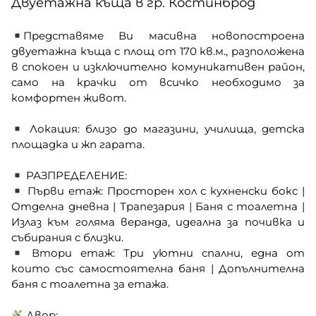
Двуетажна къща в гр. Костинброд
Представяме Ви масивна новопостроена
двуетажна къща с площ от 170 кв.м., разположена
в спокоен и изключително комуникативен район,
само на крачки от всичко необходимо за
комфортен живот.
Локация: близо до магазини, училища, детска
площадка и жп гарата.
РАЗПРЕДЕЛЕНИЕ:
Първи етаж: Просторен хол с кухненски бокс |
Отделна дневна | Трапезария | Баня с тоалетна |
Излаз към голяма веранда, идеална за почивка и
събирания с близки.
Втори етаж: Три уютни спални, една от
които със самостоятелна баня | Допълнителна
баня с тоалетна за етажа.
Двор: