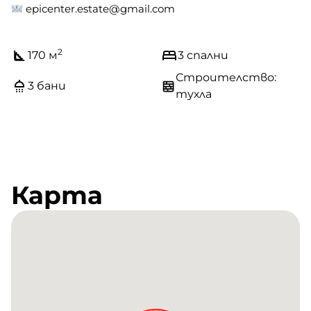
epicenter.estate@gmail.com
2
170 м
3 спални
Строителство:
3 бани
тухла
Карта