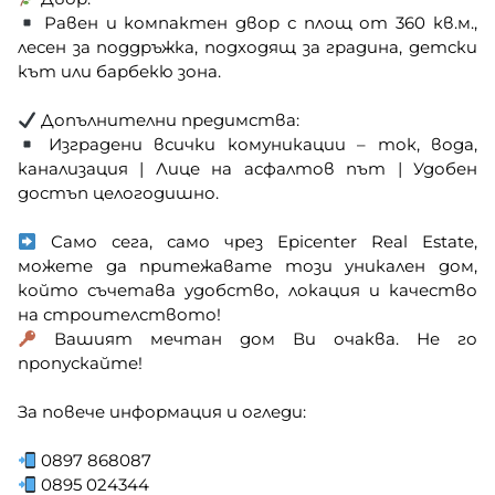
Равен и компактен двор с площ от 360 кв.м.,
лесен за поддръжка, подходящ за градина, детски
кът или барбекю зона.
Допълнителни предимства:
Изградени всички комуникации – ток, вода,
канализация | Лице на асфалтов път | Удобен
достъп целогодишно.
Само сега, само чрез Epicenter Real Estate,
можете да притежавате този уникален дом,
който съчетава удобство, локация и качество
на строителството!
Вашият мечтан дом Ви очаква. Не го
пропускайте!
За повече информация и огледи:
0897 868087
0895 024344