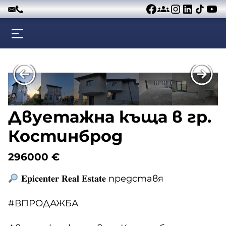
Към съдържанието
Двуетажна къща в гр.
Костинброд
296000
€
𝐄𝐩𝐢𝐜𝐞𝐧𝐭𝐞𝐫 𝐑𝐞𝐚𝐥 𝐄𝐬𝐭𝐚𝐭𝐞 представя
#ВПРОДАЖБА