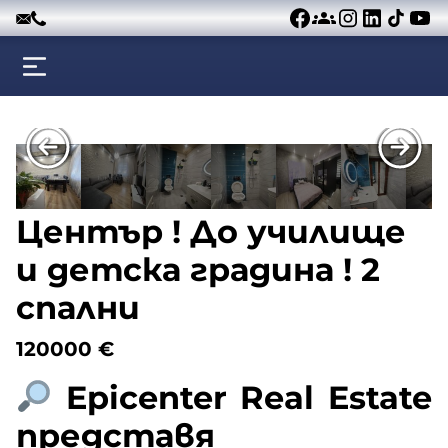
Към съдържанието
Център ! До училище
и детска градина ! 2
спални
120000
€
Epicenter Real Estate
представя