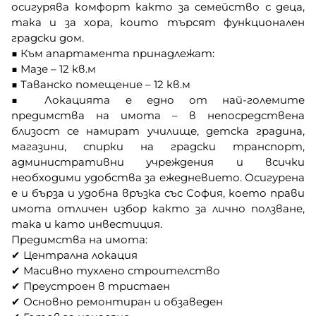
осигурява комфорт както за семейство с деца,
така и за хора, които търсят функционален
градски дом.
■ Към апартамента принадлежат:
■ Мазе – 12 кв.м
■ Таванско помещение – 12 кв.м
■ Локацията е едно от най-големите
предимства на имота – в непосредствена
близост се намират училище, детска градина,
магазини, спирки на градски транспорт,
административни учреждения и всички
необходими удобства за ежедневието. Осигурена
е и бърза и удобна връзка със София, което прави
имота отличен избор както за лично ползване,
така и като инвестиция.
Предимства на имота:
✔ Централна локация
✔ Масивно тухлено строителство
✔ Преустроен в тристаен
✔ Основно ремонтиран и обзаведен