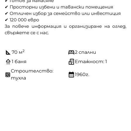
✔ Готов за нанасяне
✔ Просторни избени и тавански помещения
✔ Отличен избор за семейство или инвестиция
✔ 120 000 евро
За повече информация и организиране на оглед,
свържете се с нас.
2
70 м
2 спални
1 баня
Етажност: 1
Строителство:
1960г.
тухла