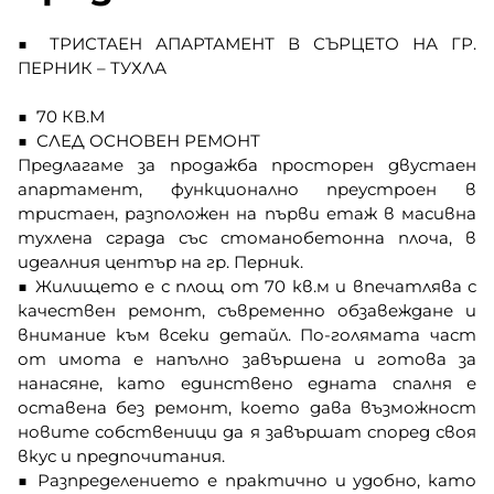
■ ТРИСТАЕН АПАРТАМЕНТ В СЪРЦЕТО НА ГР.
ПЕРНИК – ТУХЛА
■ 70 КВ.М
■ СЛЕД ОСНОВЕН РЕМОНТ
Предлагаме за продажба просторен двустаен
апартамент, функционално преустроен в
тристаен, разположен на първи етаж в масивна
тухлена сграда със стоманобетонна плоча, в
идеалния център на гр. Перник.
■ Жилището е с площ от 70 кв.м и впечатлява с
качествен ремонт, съвременно обзавеждане и
внимание към всеки детайл. По-голямата част
от имота е напълно завършена и готова за
нанасяне, като единствено едната спалня е
оставена без ремонт, което дава възможност
новите собственици да я завършат според своя
вкус и предпочитания.
■ Разпределението е практично и удобно, като