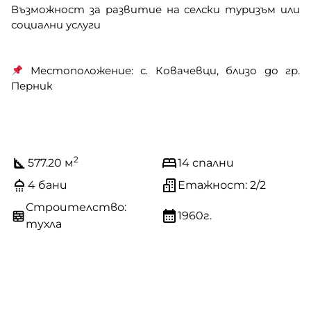
Възможност за развитие на селски туризъм или
социални услуги
Местоположение: с. Ковачевци, близо до гр.
Перник
2
577.20 м
14 спални
4 бани
Етажност: 2/2
Строителство:
1960г.
тухла