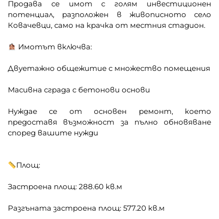
Продава се имот с голям инвестиционен
потенциал, разположен в живописното село
Ковачевци, само на крачка от местния стадион.
Имотът включва:
Двуетажно общежитие с множество помещения
Масивна сграда с бетонови основи
Нуждае се от основен ремонт, което
предоставя възможност за пълно обновяване
според вашите нужди
Площ:
Застроена площ: 288.60 кв.м
Разгъната застроена площ: 577.20 кв.м