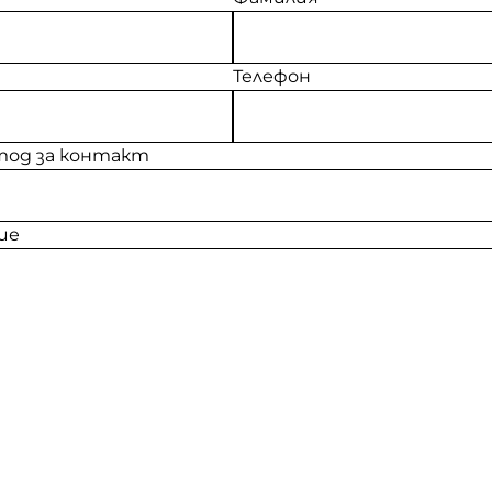
Телефон
од за контакт
ие