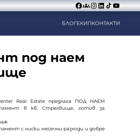
БЛОГ
ЕКИП
КОНТАКТИ
т под наем
бище
enter Real Estate предлага ПОД НАЕМ
тамент в кв. Стрелбище, готов за
таж
амент с ниски месечни разходи и добре