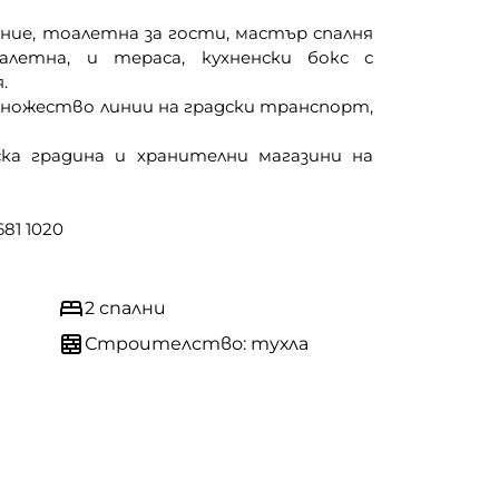
ние, тоалетна за гости, мастър спалня
летна, и тераса, кухненски бокс с
.
множество линии на градски транспорт,
ка градина и хранителни магазини на
81 1020
2 спални
Строителство: тухла