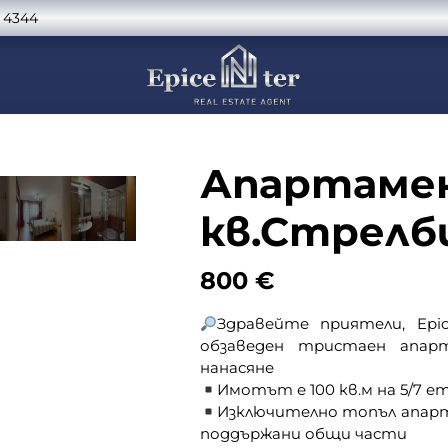
 4344
Апартамен
кв.Стрел
800
€
Здравейте приятели, Epic
обзаведен тристаен апар
нанасяне
Имотът е 100 кв.м на 5/7 е
Изключително топъл апарт
поддържани общи части