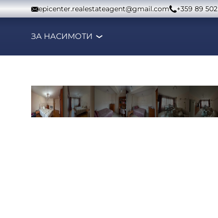
Към съдържанието
epicenter.realestateagent@gmail.com
+359 89 502
ЗА НАС
ИМОТИ