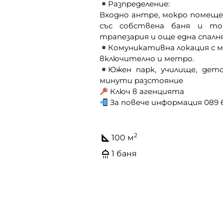
Разпределение:
Входно антре, мокро помеще
със собствена баня и тоа
трапезария и още една спалня
Комуникативна локация с 
включително и метро.
Южен парк, училище, детс
минути разстояние
Ключ в агенцията
За повече информация 089 6
2
100 м
1 баня