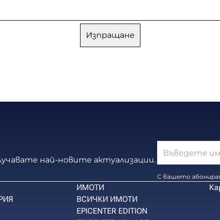
олучавате най-новите актуализации.
С вашето абониран
ИМОТИ
Ка
РИЯ
ВСИЧКИ ИМОТИ
EPICENTER EDITION