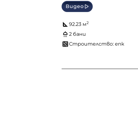
Видео
2
92.23 м
2 бани
Строителство: епк