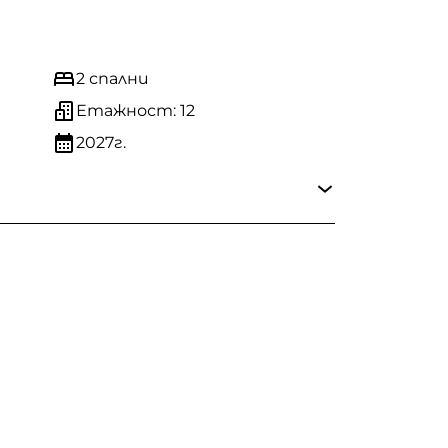
2 спални
Етажност: 12
2027г.