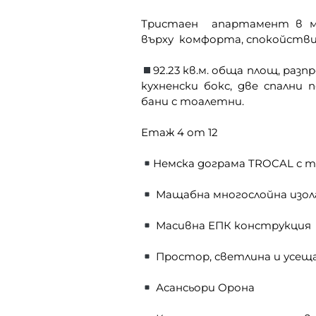
Тристаен апартамент в мод
върху комфорта, спокойстви
92.23 кв.м. обща площ, раз
кухненски бокс, две спални
бани с тоалетни.
Етаж 4 от 12
Немска дограма TROCAL с 
Мащабна многослойна изола
Масивна ЕПК конструкция
Простор, светлина и усеща
Асансьори Орона