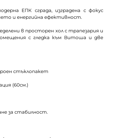
ерна ЕПК сграда, изградена с фокус
ето и енергийна ефективност.
пределени в просторен хол с трапезария и
 помещения с гледка към Витоша и две
троен стъклопакет
ция (60см.)
не за стабилност.