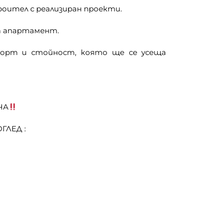
оител с реализиран проекти.
на апартамент.
мфорт и стойност, която ще се усеща
ЧА
ГЛЕД :