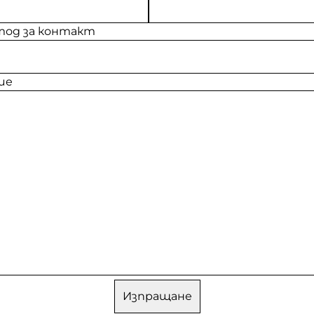
од за контакт
ие