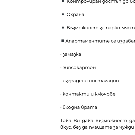
Контролиран достъп до вс
Охрана
Възможност за парко мяс
Апартаментите се издават
• замазка
• гипсокартон
• изградени инсталации
• контакти и ключове
• входна врата
Това Ви дава възможност д
вкус, без да плащате за чужди