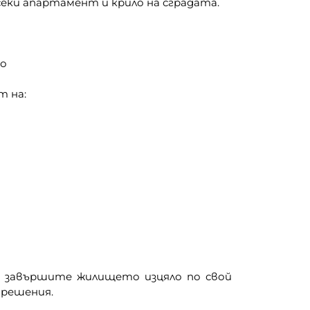
еки апартамент и крило на сградата.
то
 на:
а завършите жилището изцяло по свой
 решения.