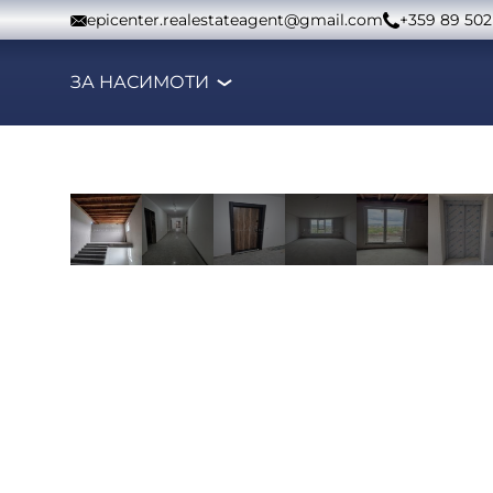
Към съдържанието
epicenter.realestateagent@gmail.com
+359 89 502
ЗА НАС
ИМОТИ