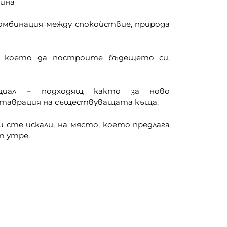
нина
омбинация между спокойствие, природа
 което да построите бъдещето си,
циал – подходящ както за ново
ставрация на съществуващата къща.
 сте искали, на място, което предлага
т утре.