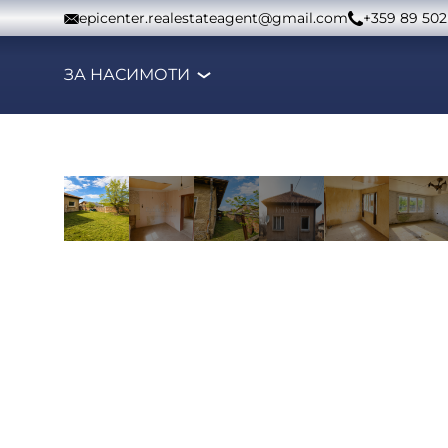
Към съдържанието
epicenter.realestateagent@gmail.com
+359 89 502
ЗА НАС
ИМОТИ