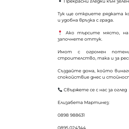
Прекрасни гледки към зеле
Тук ще откриете рядката к
и удобна връзка с града.
Ако търсите място, на
започнете оттук.
Имот с огромен потен
строителство, така и за ре
Създайте дома, който винаги
спокойствие днес и стойнос
Свържете се с нас за оглед
Елизабета Мартинез:
0898 988631
0895 024344