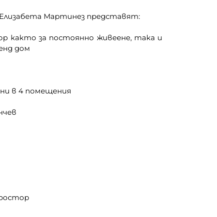
Елизабета Мартинез представят:
ор както за постоянно живеене, така и
енд дом
ени в 4 помещения
ънчев
простор