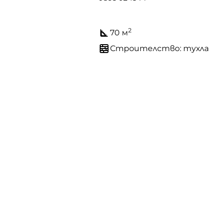
2
70 м
Строителство: тухла