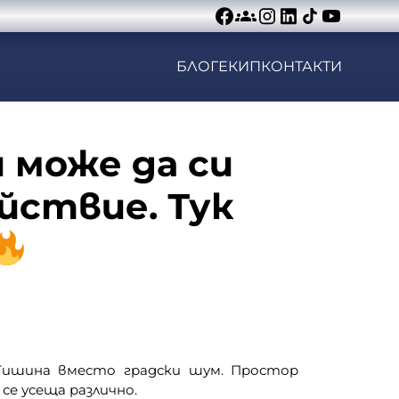
БЛОГ
ЕКИП
КОНТАКТИ
 може да си
йствие. Тук
Тишина вместо градски шум. Простор
се усеща различно.