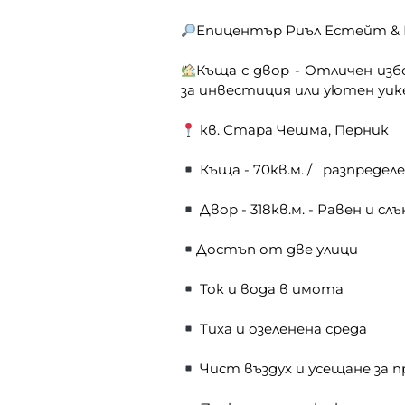
Епицентър Риъл Естейт & 
Къща с двор - Отличен изб
за инвестиция или уютен уик
кв. Стара Чешма, Перник
Къща - 70кв.м. / разпредел
Двор - 318кв.м. - Равен и сл
Достъп от две улици
Ток и вода в имота
Тиха и озеленена среда
Чист въздух и усещане за 