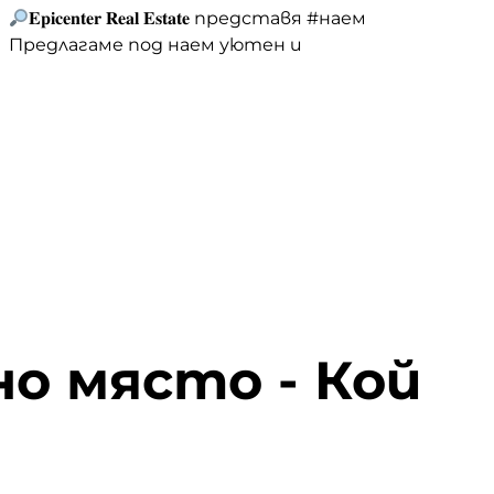
кв.Изток
𝐄𝐩𝐢𝐜𝐞𝐧𝐭𝐞𝐫 𝐑𝐞𝐚𝐥 𝐄𝐬𝐭𝐚𝐭𝐞 представя #наем
Предлагаме под наем уютен и
функционален двустаен апартамент,
преустроен на тристаен, с площ от 67
кв.м, разположен на първи жилищен етаж
в поддържан и саниран панелен блок с
контролиран достъп чрез чип.
Жилището е с изцяло южно изложение,
което го прави изключително топло и
светло през цялата година, а
благодарение … <a
href="https://epicenter.estate/epicenter-
edition/">Continued</a>
о място - Кой