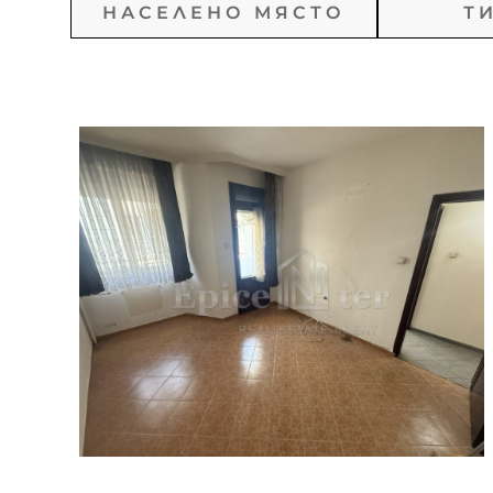
Всички
Вси
Всичк
гр. Брезник
гр. Годеч
гр. Костинброд
Ап
гр. Панагюрище
гр. Перник