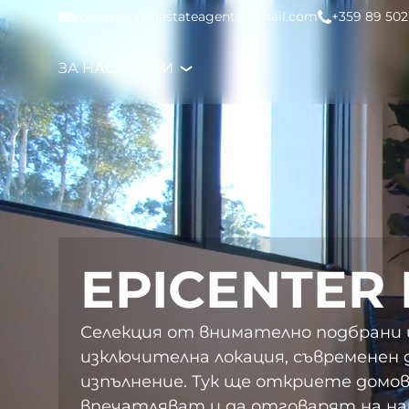
Към съдържанието
epicenter.realestateagent@gmail.com
+359 89 502
ЗА НАС
ИМОТИ
EPICENTER 
Селекция от внимателно подбрани 
изключителна локация, съвременен 
изпълнение. Тук ще откриете домов
впечатляват и да отговарят на на