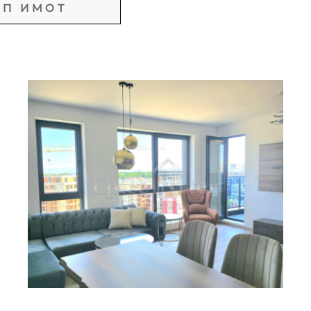
чки Типове
и Подтипове
Парцели
Сгради
артаменти
Къщи