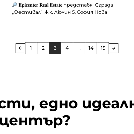
София
𝐄𝐩𝐢𝐜𝐞𝐧𝐭𝐞𝐫 𝐑𝐞𝐚𝐥 𝐄𝐬𝐭𝐚𝐭𝐞 представя Сграда
„Фестивал“, ж.к. Люлин 5, София Нова
модерна жилищна сграда с отлична
локация, функционални разпределения и
висок клас строителство. Сграда
„Фестивал“ е проектирана с внимание
към комфорта, енергийната
1
2
3
4
…
14
15
ефективност и качеството на
изпълнение, като предлага спокойна
градска среда, удобен достъп и
съвременна визия. Сградата е в процес
на строителство, като: … <a
href="https://epicenter.estate/epicenter-
сти, едно идеалн
edition/">Continued</a>
ицентър?