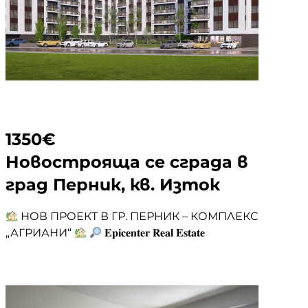
1350
€
Новострояща се сграда в
град Перник, кв. Изток
НОВ ПРОЕКТ В ГР. ПЕРНИК – КОМПЛЕКС
„АГРИАНИ“
𝐄𝐩𝐢𝐜𝐞𝐧𝐭𝐞𝐫 𝐑𝐞𝐚𝐥 𝐄𝐬𝐭𝐚𝐭𝐞
представя най-новия жилищен комплекс
в гр. Перник – комплекс „Агриани“,
разположен в кв. Изток.
Съвсем скоро
стартира строителството на