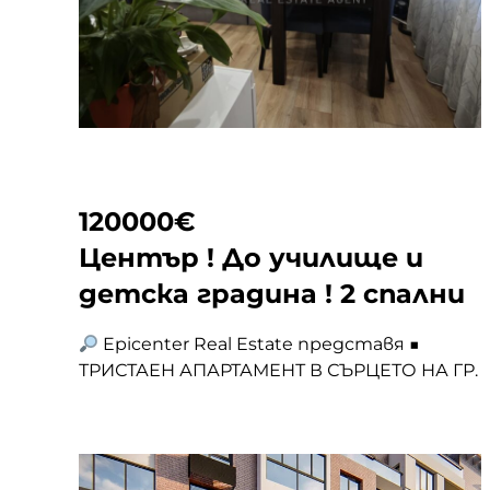
с. Големо Бучино
edition/">Continued</a>
с. Гълъбник
с. Гърло
с. Дебели лаг
120000
€
Център ! До училище и
с. Дивотино
детска градина ! 2 спални
Epicenter Real Estate представя ■
с. Доброславци
ТРИСТАЕН АПАРТАМЕНТ В СЪРЦЕТО НА ГР.
ПЕРНИК – ТУХЛА ■ 70 КВ.М ■ СЛЕД
с. Долни Романци
ОСНОВЕН РЕМОНТ Предлагаме за
продажба просторен двустаен
апартамент, функционално преустроен