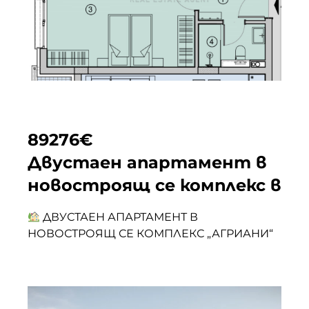
89276
€
Двустаен апартамент в
новостроящ се комплекс в
кв. Изток
ДВУСТАЕН АПАРТАМЕНТ В
НОВОСТРОЯЩ СЕ КОМПЛЕКС „АГРИАНИ“
𝐄𝐩𝐢𝐜𝐞𝐧𝐭𝐞𝐫 𝐑𝐞𝐚𝐥 𝐄𝐬𝐭𝐚𝐭𝐞 предлага двустаен
апартамент в новия жилищен комплекс
„Агриани“, разположен в предпочитания
квартал Изток на гр. Перник.