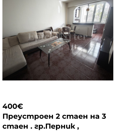
проекта, който съчетава модерна
архитектура, функционални жилища и
отлична локация.
ЛОКАЦИЯ
Комплексът се намира на пешеходно
разстояние от: ▪ жп … <a
href="https://epicenter.estate/epicenter-
edition/">Continued</a>
400
€
Преустроен 2 стаен на 3
стаен . гр.Перник ,