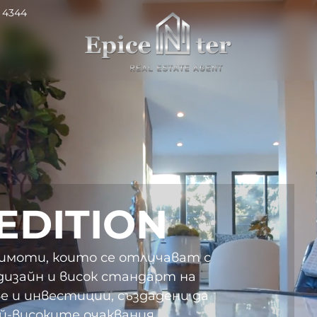
 4344
EDITION
имоти, които се отличават с
дизайн и висок стандарт на
е и инвестиции, създадени да
й-високите очаквания.