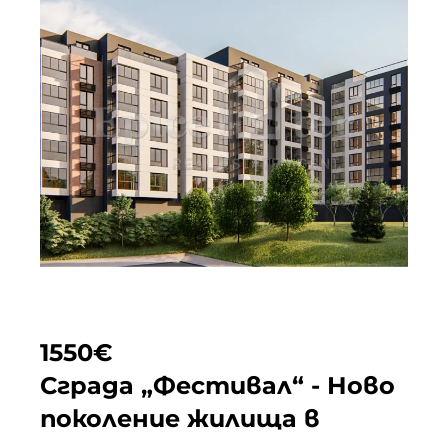
Проектът е в начален етап на
реализация и предоставя отлична
възможност за покупка на жилище на
атрактивна цена още преди старта на
строителството.
ЛОКАЦИЯ … <a
href="https://epicenter.estate/epicenter-
edition/">Continued</a>
1550
€
Сграда „Фестивал“ - Ново
поколение жилища в