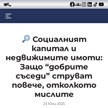
Към съдържанието
Социалният
капитал и
недвижимите имоти:
Защо “добрите
съседи” струват
повече, отколкото
мислите
23 Юни 2025