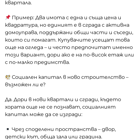
квартала.
Пример: Два имота с една и съща цена и
квадратура, но единият е в сграда с активна
домоуправа, поддържани общи части и съседи,
които си помагат. Купувачите усещат това
още на огледа – и често предпочитат именно
този вариант, дори ако е на по-висок етаж или
с по-малко предимства.
Социален капитал в ново строителство –
възможен ли е?
Да. Дори в нови квартали и сгради, където
хората още не се познават, социалният
капитал може да се изгради:
Чрез споделени пространства – двор,
детски кът, обща зала или градина.