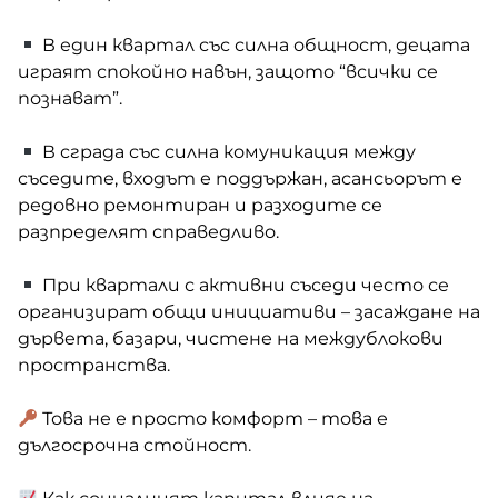
В един квартал със силна общност, децата
играят спокойно навън, защото “всички се
познават”.
В сграда със силна комуникация между
съседите, входът е поддържан, асансьорът е
редовно ремонтиран и разходите се
разпределят справедливо.
При квартали с активни съседи често се
организират общи инициативи – засаждане на
дървета, базари, чистене на междублокови
пространства.
Това не е просто комфорт – това е
дългосрочна стойност.