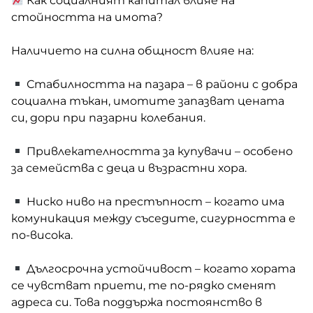
Как социалният капитал влияе на
стойността на имота?
Наличието на силна общност влияе на:
Стабилността на пазара – в райони с добра
социална тъкан, имотите запазват цената
си, дори при пазарни колебания.
Привлекателността за купувачи – особено
за семейства с деца и възрастни хора.
Ниско ниво на престъпност – когато има
комуникация между съседите, сигурността е
по-висока.
Дългосрочна устойчивост – когато хората
се чувстват приети, те по-рядко сменят
адреса си. Това поддържа постоянство в