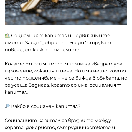
Социалният капитал и недвижимите
имоти: Защо “добрите съседи” струват
повече, отколкото мислите
Когато търсим имот, мислим за квадратура,
изложение, локация и цена. Но има нещо, което
често подценяваме – не се вижда в обявата, но
се усеща веднага, когато го има: социалният
капитал.
Какво е социален капитал?
Социалният капитал са връзките между
хората, доверието, сътрудничеството и