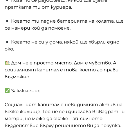
Когато се разболееш, някой ще вземе
пратката ти от куриера.
Когато ти падне батерията на колата, ще
се намери кой да помогне.
Когато не си у дома, някой ще хвърли едно
око.
Дом не е просто място. Дом е чувство. А
социалният капитал е това, което го прави
възможно.
Заключение
Социалният капитал е невидимият актив на
всяко жилище. Той не се изчислява в квадратни
метри, но може да окаже най-силното
въздействие върху решението ви за покупка.